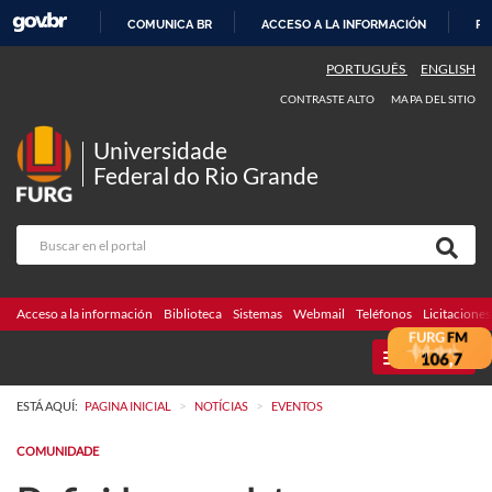
COMUNICA BR
ACCESO A LA INFORMACIÓN
PA
IR
PORTUGUÊS
ENGLISH
AL
CONTRASTE ALTO
MAPA DEL SITIO
CONTENIDO
Universidade
Federal do Rio Grande
Acceso a la información
Biblioteca
Sistemas
Webmail
Teléfonos
Licitaciones
MENU
>
>
ESTÁ AQUÍ:
PAGINA INICIAL
NOTÍCIAS
EVENTOS
COMUNIDADE