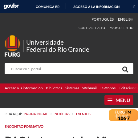
COMUNICA BR
ACCESO A LA INFORMACIÓN
PA
IR
PORTUGUÊS
ENGLISH
AL
CONTRASTE ALTO
MAPA DEL SITIO
CONTENIDO
Universidade
Federal do Rio Grande
Acceso a la información
Biblioteca
Sistemas
Webmail
Teléfonos
Licitaciones
MENU
>
>
ESTÁ AQUÍ:
PAGINA INICIAL
NOTÍCIAS
EVENTOS
ENCONTRO FORMATIVO