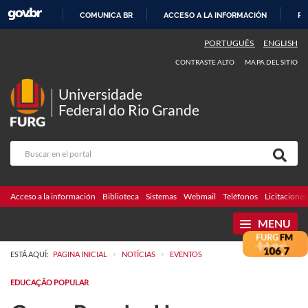
COMUNICA BR
ACCESO A LA INFORMACIÓN
PA
IR
PORTUGUÊS
ENGLISH
AL
CONTRASTE ALTO
MAPA DEL SITIO
CONTENIDO
Universidade
Federal do Rio Grande
Acceso a la información
Biblioteca
Sistemas
Webmail
Teléfonos
Licitaciones
MENU
>
>
ESTÁ AQUÍ:
PAGINA INICIAL
NOTÍCIAS
EVENTOS
EDUCAÇÃO POPULAR