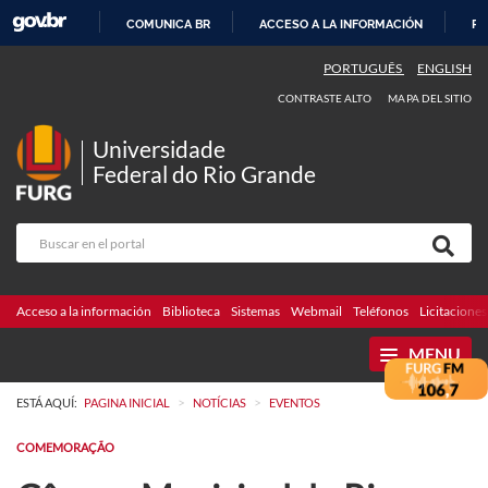
COMUNICA BR
ACCESO A LA INFORMACIÓN
PA
IR
PORTUGUÊS
ENGLISH
AL
CONTRASTE ALTO
MAPA DEL SITIO
CONTENIDO
Universidade
Federal do Rio Grande
Acceso a la información
Biblioteca
Sistemas
Webmail
Teléfonos
Licitaciones
MENU
>
>
ESTÁ AQUÍ:
PAGINA INICIAL
NOTÍCIAS
EVENTOS
COMEMORAÇÃO