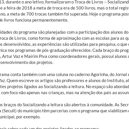
, durante o ano letivo, formalizaram o Troca de Livros – Socializand
 a feira de 2018 a meta de troca era de 500 livros, mas o total regi
ano, a meta de 700 trocas também foi superada. Hoje o programa poss
de livros funciona permanentemente.
vidades do programa são planejadas com a participação dos alunos do
Troca de Livros, como forma de aproximação com as escolas para as qu
s desenvolvidos, as experiências são utilizadas para pesquisa, o que 
ica nos programas de pós-graduação oferecidos. Cada braço do prog
, Artur Vaz e Mairim Piva como coordenadores gerais, possui alunos
esenvolvimento dos projetos.
rama conta também com uma coluna no caderno Agorinha, do Jornal A
Vaz. Quem escreve os artigos são professores e alunos do Instituto, 
ntes projetos ligados ao Socializando a leitura. No espaço são abord
, com foco não apenas nas crianças, mas na atenção dos pais ao assun
os braços do Socializando a leitura são abertos à comunidade. As Sec
a (Secult) do município têm parcerias com o programa que viabilizam
unicipal, por exemplo.
mais sobre cada um dos projetos ligados ao programa: