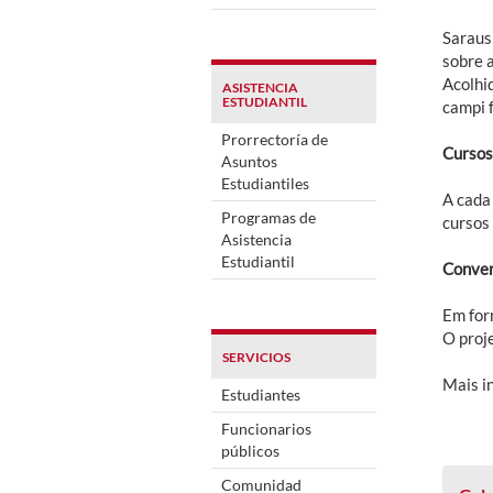
Saraus
sobre 
Acolhi
ASISTENCIA
ESTUDIANTIL
campi 
Prorrectoría de
Cursos
Asuntos
Estudiantiles
A cada
Programas de
cursos
Asistencia
Estudiantil
Conver
Em for
O proje
SERVICIOS
Mais i
Estudiantes
Funcionarios
públicos
Comunidad