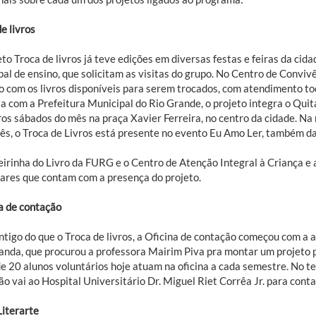
e livros
to Troca de livros já teve edições em diversas festas e feiras da ci
pal de ensino, que solicitam as visitas do grupo. No Centro de Conviv
o com os livros disponíveis para serem trocados, com atendimento to
a com a Prefeitura Municipal do Rio Grande, o projeto integra o Quit
ros sábados do mês na praça Xavier Ferreira, no centro da cidade. N
ês, o Troca de Livros está presente no evento Eu Amo Ler, também da
Feirinha do Livro da FURG e o Centro de Atenção Integral à Criança e
gares que contam com a presença do projeto.
a de contação
ntigo do que o Troca de livros, a Oficina de contação começou com a a
anda, que procurou a professora Mairim Piva pra montar um projeto p
e 20 alunos voluntários hoje atuam na oficina a cada semestre. No te
o vai ao Hospital Universitário Dr. Miguel Riet Corrêa Jr. para contar
Literarte