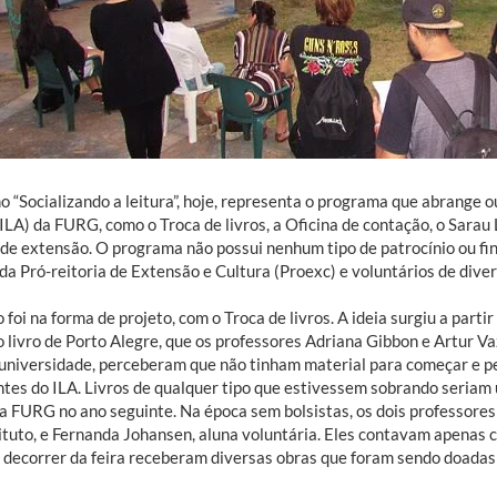
 “Socializando a leitura”, hoje, representa o programa que abrange ou
ILA) da FURG, como o Troca de livros, a Oficina de contação, o Sarau 
 de extensão. O programa não possui nenhum tipo de patrocínio ou f
da Pró-reitoria de Extensão e Cultura (Proexc) e voluntários de dive
o foi na forma de projeto, com o Troca de livros. A ideia surgiu a part
o livro de Porto Alegre, que os professores Adriana Gibbon e Artur V
 universidade, perceberam que não tinham material para começar e p
ntes do ILA. Livros de qualquer tipo que estivessem sobrando seriam 
da FURG no ano seguinte. Na época sem bolsistas, os dois professores
tituto, e Fernanda Johansen, aluna voluntária. Eles contavam apenas 
 decorrer da feira receberam diversas obras que foram sendo doadas 