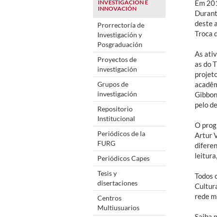
INVESTIGACIÓN E
Em 2013
INNOVACIÓN
Durante
deste 
Prorrectoría de
Troca 
Investigación y
Posgraduación
As ati
Proyectos de
as do 
investigación
projeto
Grupos de
acadêm
investigación
Gibbon
pelo d
Repositorio
Institucional
O prog
Periódicos de la
Artur 
FURG
difere
leitura
Periódicos Capes
Tesis y
Todos 
disertaciones
Cultur
rede m
Centros
Multiusuarios
Saiba 