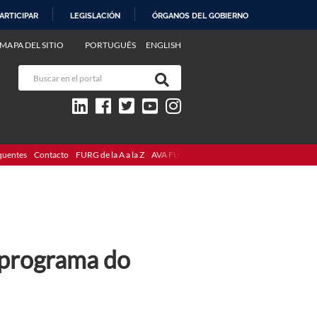
ARTICIPAR
LEGISLACIÓN
ÓRGANOS DEL GOBIERNO
MAPA DEL SITIO
PORTUGUÊS
ENGLISH
quentes
Contacto
FURG de la A a la Z
AVA FURG
o programa do