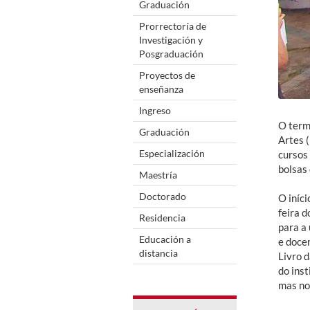
Graduación
Prorrectoría de
Investigación y
Posgraduación
Proyectos de
enseñanza
Ingreso
O termo
Graduación
Artes (
Especialización
cursos
bolsas 
Maestría
Doctorado
O iníci
feira d
Residencia
para a
Educación a
e doce
distancia
Livro 
do ins
mas no