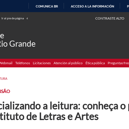
COMUNICA BR
ACCESO A LA INFORMACIÓN
P
IR
CONTRASTE ALTO
Ir al pie de página
4
AL
CONTENIDO
de
Rio Grande
Webmail
Teléfonos
Licitaciones
Atención al público
Ética pública
Preguntas fre
TURA
NSÃO
ializando a leitura: conheça 
tituto de Letras e Artes