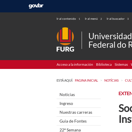
Ir al contenido
Ir al menú
Ir al buscador
1
2
3
Universida
Federal do 
Acceso a la información
Biblioteca
Sistemas
>
>
ESTÁ AQUÍ:
PAGINA INICIAL
NOTÍCIAS
CUL
EXTE
Noticias
Ingreso
Soc
Nuestras carreras
Ins
Guia de Fontes
22ª Semana