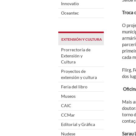
Innovatio
Troca d
Oceantec
O proje
munici
armári
EXTENSIÓN Y CULTURA
parceri
Prorrectoría de
primei
Extensión y
cada m
Cultura
Flirg, 
Proyectos de
dos lu
extensión y cultura
Feria del libro
Oficin
Museos
Mais a
CAIC
doutor
torno d
CCMar
contaçã
Editorial y Gráfica
Sarau 
Nudese