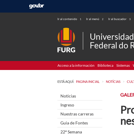
Ir al contenido
Ir al menú
Ir al buscador
1
2
3
Universida
Federal do 
Acceso a la información
Biblioteca
Sistemas
>
>
ESTÁ AQUÍ:
PAGINA INICIAL
NOTÍCIAS
CUL
GALE
Noticias
Ingreso
Pr
Nuestras carreras
nes
Guia de Fontes
22ª Semana