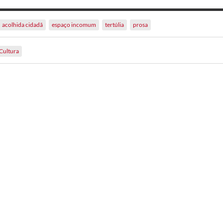
acolhida cidadã
espaço incomum
tertúlia
prosa
Cultura