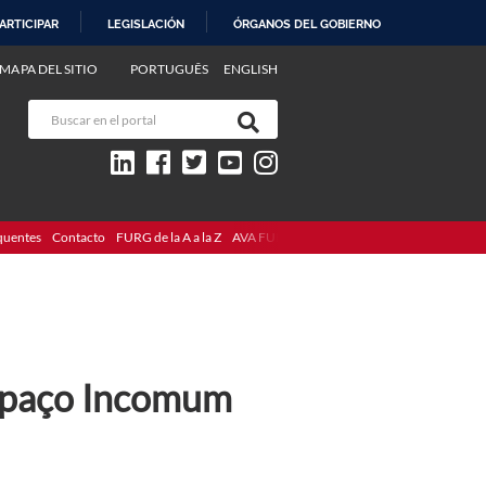
ARTICIPAR
LEGISLACIÓN
ÓRGANOS DEL GOBIERNO
MAPA DEL SITIO
PORTUGUÊS
ENGLISH
quentes
Contacto
FURG de la A a la Z
AVA FURG
Espaço Incomum