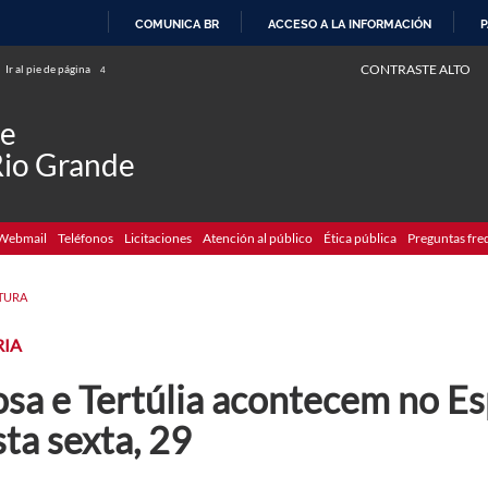
COMUNICA BR
ACCESO A LA INFORMACIÓN
P
IR
CONTRASTE ALTO
Ir al pie de página
4
AL
CONTENIDO
de
Rio Grande
Webmail
Teléfonos
Licitaciones
Atención al público
Ética pública
Preguntas fre
TURA
RIA
osa e Tertúlia acontecem no 
ta sexta, 29