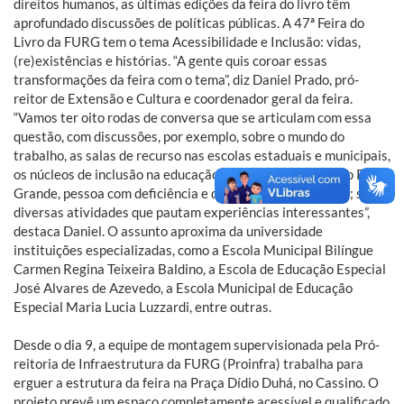
direitos humanos, as últimas edições da feira do livro têm
aprofundado discussões de políticas públicas. A 47ª Feira do
Livro da FURG tem o tema Acessibilidade e Inclusão: vidas,
(re)existências e histórias. “A gente quis coroar essas
transformações da feira com o tema”, diz Daniel Prado, pró-
reitor de Extensão e Cultura e coordenador geral da feira.
“Vamos ter oito rodas de conversa que se articulam com essa
questão, com discussões, por exemplo, sobre o mundo do
trabalho, as salas de recurso nas escolas estaduais e municipais,
os núcleos de inclusão na educação básica no município do Rio
Grande, pessoa com deficiência e desporto, arte e cultura; são
diversas atividades que pautam experiências interessantes”,
destaca Daniel. O assunto aproxima da universidade
instituições especializadas, como a Escola Municipal Bilíngue
Carmen Regina Teixeira Baldino, a Escola de Educação Especial
José Alvares de Azevedo, a Escola Municipal de Educação
Especial Maria Lucia Luzzardi, entre outras.
Desde o dia 9, a equipe de montagem supervisionada pela Pró-
reitoria de Infraestrutura da FURG (Proinfra) trabalha para
erguer a estrutura da feira na Praça Dídio Duhá, no Cassino. O
projeto prevê um espaço completamente acessível e qualificado