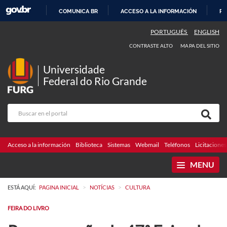
COMUNICA BR
ACCESO A LA INFORMACIÓN
PA
IR
PORTUGUÊS
ENGLISH
AL
CONTRASTE ALTO
MAPA DEL SITIO
CONTENIDO
Universidade
Federal do Rio Grande
Acceso a la información
Biblioteca
Sistemas
Webmail
Teléfonos
Licitaciones
MENU
>
>
ESTÁ AQUÍ:
PAGINA INICIAL
NOTÍCIAS
CULTURA
FEIRA DO LIVRO