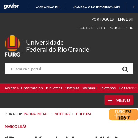
COMUNICA BR
ACCESO A LA INFORMACIÓN
PA
IR
PORTUGUÊS
ENGLISH
AL
CONTRASTE ALTO
MAPA DEL SITIO
CONTENIDO
Universidade
Federal do Rio Grande
Acceso a la información
Biblioteca
Sistemas
Webmail
Teléfonos
Licitaciones
MENU
>
>
ESTÁ AQUÍ:
PAGINA INICIAL
NOTÍCIAS
CULTURA
MARÇO LILÁS