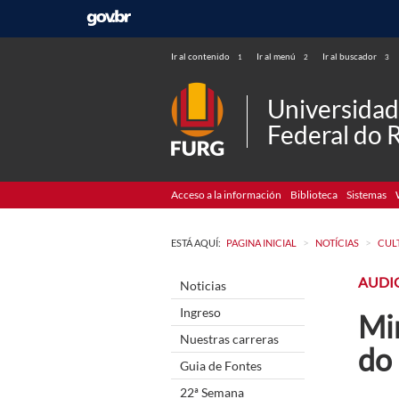
Ir al contenido
Ir al menú
Ir al buscador
1
2
3
Universida
Federal do 
Acceso a la información
Biblioteca
Sistemas
>
>
ESTÁ AQUÍ:
PAGINA INICIAL
NOTÍCIAS
CUL
AUDI
Noticias
Ingreso
Min
Nuestras carreras
do
Guia de Fontes
22ª Semana