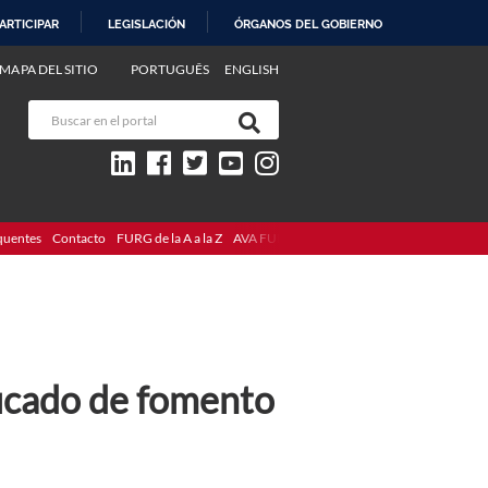
ARTICIPAR
LEGISLACIÓN
ÓRGANOS DEL GOBIERNO
MAPA DEL SITIO
PORTUGUÊS
ENGLISH
quentes
Contacto
FURG de la A a la Z
AVA FURG
ficado de fomento