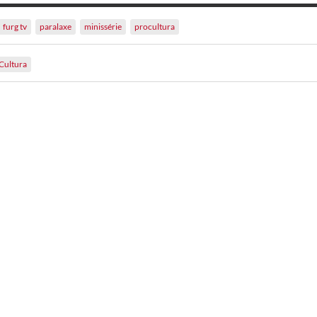
furg tv
paralaxe
minissérie
procultura
Cultura