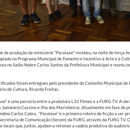
e de produção da minissérie "Paralaxe" recebeu, na noite de terça-fei
plado no Programa Municipal de Fomento e Incentivo à Arte e à Cultu
ceu no Salão Nobre Carlos Santos da Prefeitura Municipal e reuniu os
ificados foram entregues pelo presidente do Conselho Municipal de Pol
rio de Cultura, Ricardo Freitas.
axe" é uma parceria entre a produtora L32 Filmes e a FURG TV. A obra
 balneário Cassino e Ilha dos Marinheiros. Atualmente em fase de pré
ndino Carlos Cabra. “Paralaxe” é o primeiro roteiro de ficção a ser p
Secretaria de Comunicação (Secom) da FURG, através da FURG TV. O
s locais que, juntos, ajudam a retomar a cadeia produtiva do audiovi