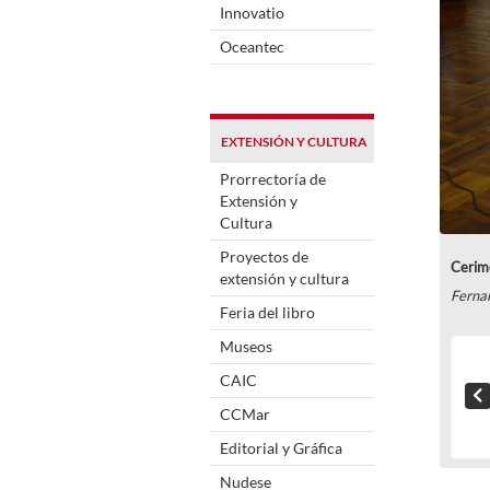
Innovatio
Oceantec
EXTENSIÓN Y CULTURA
Prorrectoría de
Extensión y
Cultura
Proyectos de
Cerimô
extensión y cultura
Ferna
Feria del libro
Museos
CAIC
CCMar
Editorial y Gráfica
Nudese