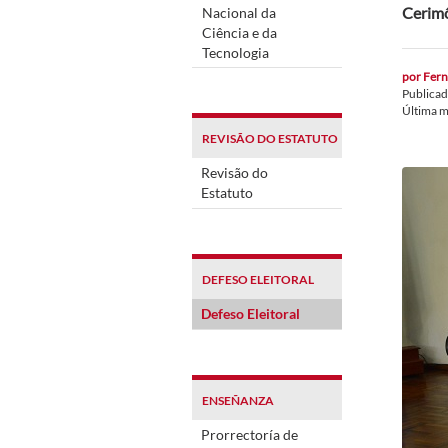
Cerimô
Nacional da
Ciência e da
Tecnologia
por
Fern
Publica
Última m
REVISÃO DO ESTATUTO
Revisão do
Estatuto
DEFESO ELEITORAL
Defeso Eleitoral
ENSEÑANZA
Prorrectoría de