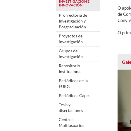
INVESTIGACIÓN E
INNOVACIÓN
O apoi
de Com
Prorrectoría de
Convív
Investigación y
Posgraduación
O prim
Proyectos de
investigación
Grupos de
investigación
Gale
Repositorio
Institucional
Periódicos de la
FURG
Periódicos Capes
Tesis y
disertaciones
Centros
Multiusuarios