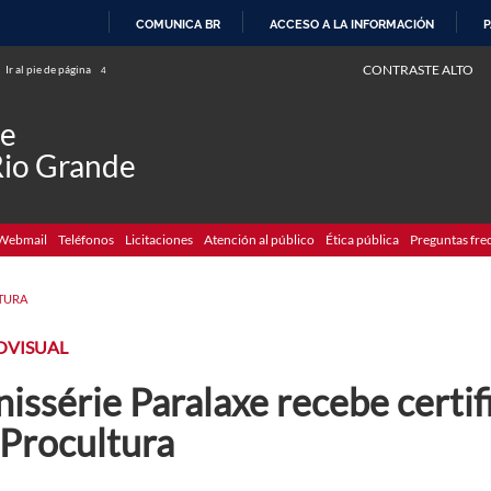
COMUNICA BR
ACCESO A LA INFORMACIÓN
P
IR
CONTRASTE ALTO
Ir al pie de página
4
AL
CONTENIDO
de
Rio Grande
Webmail
Teléfonos
Licitaciones
Atención al público
Ética pública
Preguntas fre
TURA
OVISUAL
issérie Paralaxe recebe certi
 Procultura