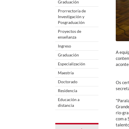
Graduación
Prorrectoría de
Investigación y
Posgraduación
Proyectos de
enseñanza
Ingreso
A equip
Graduación
contem
Especialización
aconte
Maestría
Doctorado
Os cert
secretá
Residencia
Educación a
"Paral
distancia
Grande,
rio-gra
com a 
talento