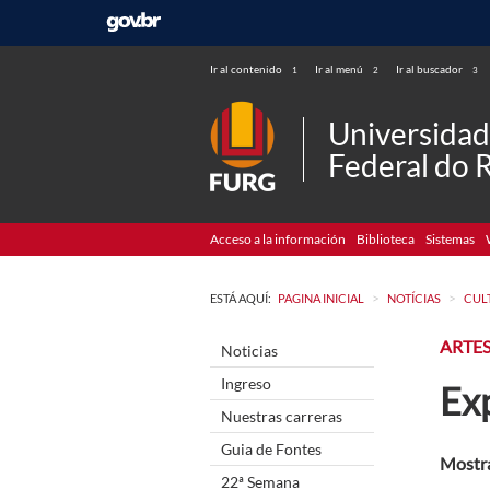
Ir al contenido
Ir al menú
Ir al buscador
1
2
3
Universida
Federal do 
Acceso a la información
Biblioteca
Sistemas
>
>
ESTÁ AQUÍ:
PAGINA INICIAL
NOTÍCIAS
CUL
ARTES
Noticias
Ingreso
Exp
Nuestras carreras
Guia de Fontes
Mostra
22ª Semana