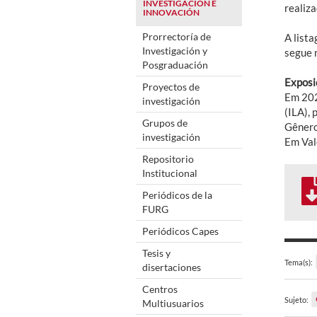
INVESTIGACIÓN E
realiz
INNOVACIÓN
Prorrectoría de
A lista
Investigación y
segue 
Posgraduación
Exposi
Proyectos de
Em 202
investigación
(ILA),
Grupos de
Gêneros
investigación
Em Val
Repositorio
Institucional
Periódicos de la
FURG
Periódicos Capes
Tesis y
Tema(s):
disertaciones
Centros
Sujeto:
Multiusuarios