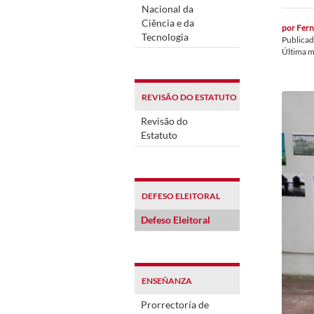
Nacional da
Ciência e da
por
Fern
Tecnologia
Publica
Última m
REVISÃO DO ESTATUTO
Revisão do
Estatuto
DEFESO ELEITORAL
Defeso Eleitoral
ENSEÑANZA
Prorrectoría de