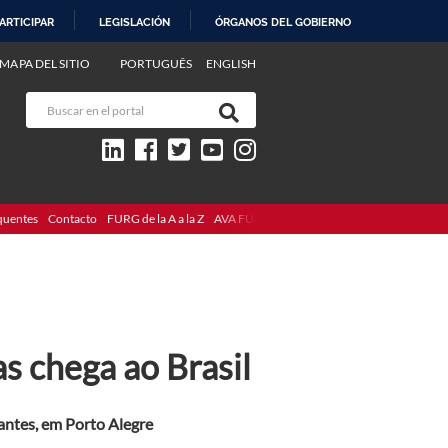
ARTICIPAR
LEGISLACIÓN
ÓRGANOS DEL GOBIERNO
MAPA DEL SITIO
PORTUGUÊS
ENGLISH
quentes
Contacto
FURG de la A a la Z
AVA FURG
s chega ao Brasil
vantes, em Porto Alegre