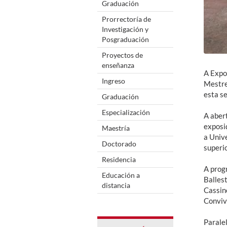
Graduación
Prorrectoría de
Investigación y
Posgraduación
Proyectos de
enseñanza
A Expo
Ingreso
Mestre
esta s
Graduación
Especialización
A abert
exposi
Maestría
a Unive
Doctorado
superio
Residencia
A prog
Educación a
Ballest
distancia
Cassin
Conviv
Parale