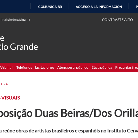
COMUNICA BR
ACCESO A LA INFORMACIÓN
P
IR
CONTRASTE ALTO
Ir al pie de página
4
AL
CONTENIDO
de
Rio Grande
Webmail
Teléfonos
Licitaciones
Atención al público
Ética pública
Preguntas fre
TURA
 VISUAIS
osição Duas Beiras/Dos Orilla
 reúne obras de artistas brasileiros e espanhóis no Instituto Cer