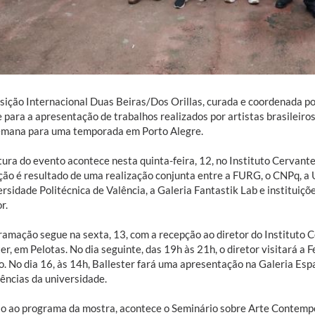
sição Internacional Duas Beiras/Dos Orillas, curada e coordenada p
 para a apresentação de trabalhos realizados por artistas brasileiro
emana para uma temporada em Porto Alegre.
ura do evento acontece nesta quinta-feira, 12, no Instituto Cervantes
ção é resultado de uma realização conjunta entre a FURG, o CNPq, a 
rsidade Politécnica de Valência, a Galeria Fantastik Lab e instituiçõ
r.
ramação segue na sexta, 13, com a recepção ao diretor do Instituto 
er, em Pelotas. No dia seguinte, das 19h às 21h, o diretor visitará a 
o. No dia 16, às 14h, Ballester fará uma apresentação na Galeria Es
ências da universidade.
lo ao programa da mostra, acontece o Seminário sobre Arte Contempo