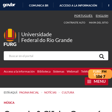
COMUNICA BR
ACCESO A LA INFORMACIÓN
PA
IR
PORTUGUÊS
ENGLISH
AL
CONTRASTE ALTO
MAPA DEL SITIO
CONTENIDO
Universidade
Federal do Rio Grande
Acceso a la información
Biblioteca
Sistemas
Webmail
Teléfonos
Licitaciones
MENU
>
>
ESTÁ AQUÍ:
PAGINA INICIAL
NOTÍCIAS
CULTURA
MÚSICA