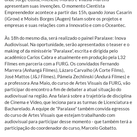
apresentam suas invenções. O momento Cientista
Empreendedor acontece a partir das 15h, quando Jonas Casarin
(iGrow) e Moisés Borges (Augen) falam sobre os projetos e
empresas e suas relações com a Innovatio e com o Oceantec.
Às 18h do mesmo dia, será realizado o painel Paralaxe: Inova
Audiovisual. Na oportunidade, serão apresentados o teaser e o
making of da minissérie “Paralaxe”, escrita e dirigida pelo
acadêmico Carlos Cabra e atualmente em produção pela L32
Filmes em parceria com a FURG. Os convidados Fernando
Marrera (Anhangá Filmes), Lázaro Carvalho (A Corte Films),
José Mattos (J&J Filmes), Pâmela Zechlinski (Andurá Filmes) e
a professora Ana Maio, do curso de Artes Visuais da FURG, vão
participar do encontro a fim de debater a atual situação do
audiovisual na região. Ana falará sobre a trajetória de disciplina
de Cinema e Vídeo, que leciona para as turmas de Licenciatura e
Bacharelado. A equipe de “Paralaxe” também convida egressos
do curso de Artes Visuais que estejam trabalhando com
audiovisual para participar desse momento - que também terá a
participação do coordenador do curso, Marcelo Gobatto.