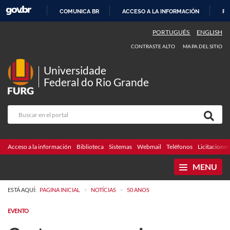
COMUNICA BR
ACCESO A LA INFORMACIÓN
PA
IR
PORTUGUÊS
ENGLISH
AL
CONTRASTE ALTO
MAPA DEL SITIO
CONTENIDO
Universidade
Federal do Rio Grande
Acceso a la información
Biblioteca
Sistemas
Webmail
Teléfonos
Licitaciones
MENU
>
>
ESTÁ AQUÍ:
PAGINA INICIAL
NOTÍCIAS
50 ANOS
EVENTO