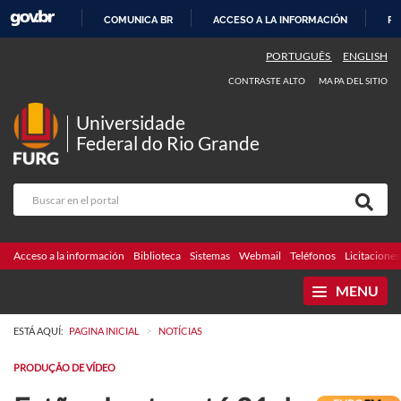
COMUNICA BR
ACCESO A LA INFORMACIÓN
PA
IR
PORTUGUÊS
ENGLISH
AL
CONTRASTE ALTO
MAPA DEL SITIO
CONTENIDO
Universidade
Federal do Rio Grande
Acceso a la información
Biblioteca
Sistemas
Webmail
Teléfonos
Licitaciones
MENU
>
ESTÁ AQUÍ:
PAGINA INICIAL
NOTÍCIAS
PRODUÇÃO DE VÍDEO