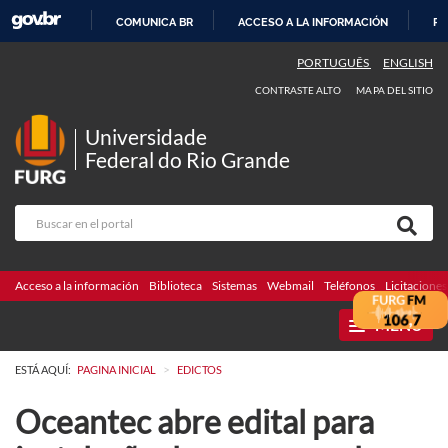
COMUNICA BR
ACCESO A LA INFORMACIÓN
PA
IR
PORTUGUÊS
ENGLISH
AL
CONTRASTE ALTO
MAPA DEL SITIO
CONTENIDO
Universidade
Federal do Rio Grande
Acceso a la información
Biblioteca
Sistemas
Webmail
Teléfonos
Licitaciones
MENU
>
ESTÁ AQUÍ:
PAGINA INICIAL
EDICTOS
Oceantec abre edital para