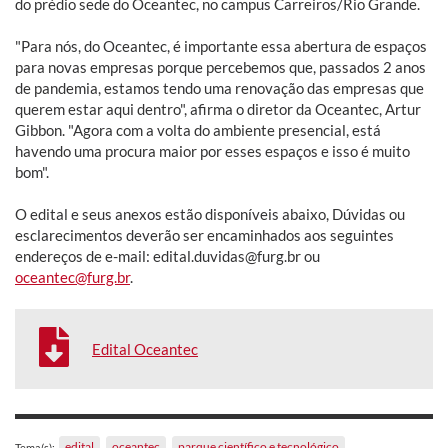
do prédio sede do Oceantec, no campus Carreiros/Rio Grande.
"Para nós, do Oceantec, é importante essa abertura de espaços
para novas empresas porque percebemos que, passados 2 anos
de pandemia, estamos tendo uma renovação das empresas que
querem estar aqui dentro", afirma o diretor da Oceantec, Artur
Gibbon. "Agora com a volta do ambiente presencial, está
havendo uma procura maior por esses espaços e isso é muito
bom".
O edital e seus anexos estão disponíveis abaixo, Dúvidas ou
esclarecimentos deverão ser encaminhados aos seguintes
endereços de e-mail: edital.duvidas@furg.br ou
oceantec@furg.br
.
Edital Oceantec
edital
oceantec
parque científico e tecnológico
Tema(s):