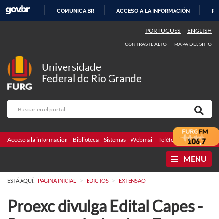
COMUNICA BR
ACCESO A LA INFORMACIÓN
PA
IR
PORTUGUÊS
ENGLISH
AL
CONTRASTE ALTO
MAPA DEL SITIO
CONTENIDO
Universidade
Federal do Rio Grande
Acceso a la información
Biblioteca
Sistemas
Webmail
Teléfonos
Licitaciones
MENU
>
>
ESTÁ AQUÍ:
PAGINA INICIAL
EDICTOS
EXTENSÃO
Proexc divulga Edital Capes -