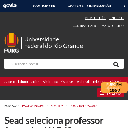
COMUNICA BR
ACCESO A LA INFORMACIÓN
PA
IR
PORTUGUÊS
ENGLISH
AL
CONTRASTE ALTO
MAPA DEL SITIO
CONTENIDO
Universidade
Federal do Rio Grande
Acceso a la información
Biblioteca
Sistemas
Webmail
Teléfonos
Licitaciones
MENU
>
>
ESTÁ AQUÍ:
PAGINA INICIAL
EDICTOS
PÓS-GRADUAÇÃO
Sead seleciona professor