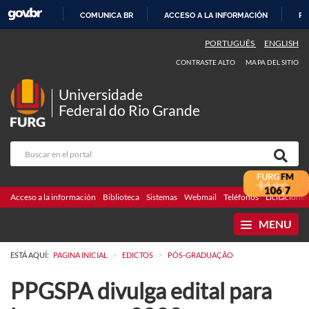
COMUNICA BR
ACCESO A LA INFORMACIÓN
PA
IR
PORTUGUÊS
ENGLISH
AL
CONTRASTE ALTO
MAPA DEL SITIO
CONTENIDO
Universidade
Federal do Rio Grande
Acceso a la información
Biblioteca
Sistemas
Webmail
Teléfonos
Licitaciones
MENU
>
>
ESTÁ AQUÍ:
PAGINA INICIAL
EDICTOS
PÓS-GRADUAÇÃO
PPGSPA divulga edital para