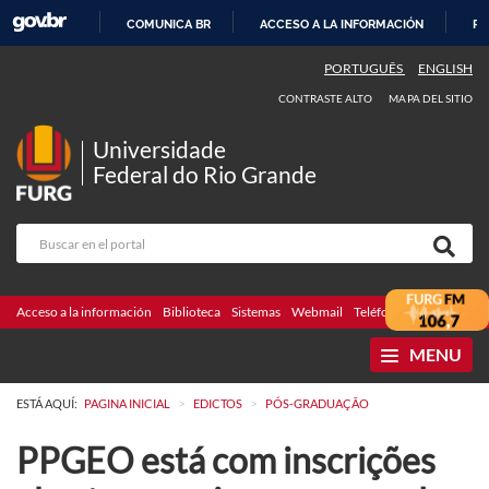
COMUNICA BR
ACCESO A LA INFORMACIÓN
PA
IR
PORTUGUÊS
ENGLISH
AL
CONTRASTE ALTO
MAPA DEL SITIO
CONTENIDO
Universidade
Federal do Rio Grande
Acceso a la información
Biblioteca
Sistemas
Webmail
Teléfonos
Licitaciones
MENU
>
>
ESTÁ AQUÍ:
PAGINA INICIAL
EDICTOS
PÓS-GRADUAÇÃO
PPGEO está com inscrições