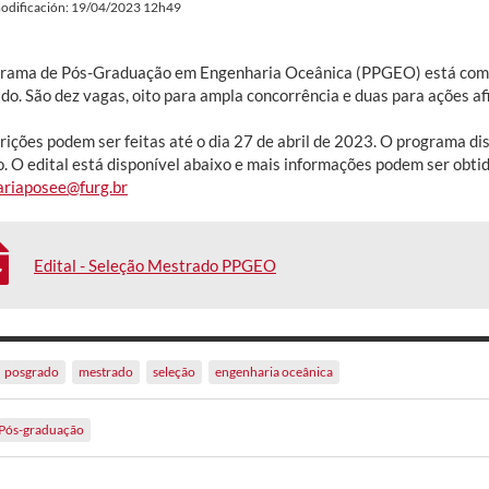
odificación: 19/04/2023 12h49
rama de Pós-Graduação em Engenharia Oceânica (PPGEO) está com in
do. São dez vagas, oito para ampla concorrência e duas para ações af
rições podem ser feitas até o dia 27 de abril de 2023. O programa di
o. O edital está disponível abaixo e mais informações podem ser obti
ariaposee@furg.br
Edital - Seleção Mestrado PPGEO
posgrado
mestrado
seleção
engenharia oceânica
Pós-graduação