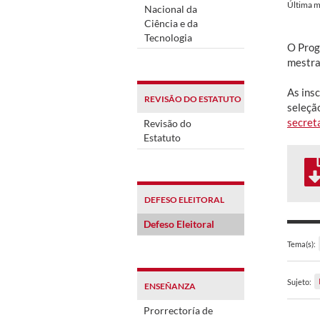
Última m
Nacional da
Ciência e da
Tecnologia
O Prog
mestra
As insc
REVISÃO DO ESTATUTO
seleçã
secret
Revisão do
Estatuto
DEFESO ELEITORAL
Defeso Eleitoral
Tema(s):
Sujeto:
ENSEÑANZA
Prorrectoría de