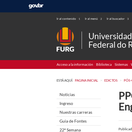
Ir al contenido
Ir al menú
Ir al buscador
1
2
3
Universida
Federal do 
Acceso a la información
Biblioteca
Sistemas
>
>
ESTÁ AQUÍ:
PAGINA INICIAL
EDICTOS
PÓS
PP
Noticias
En
Ingreso
Nuestras carreras
Guia de Fontes
Publica
22ª Semana