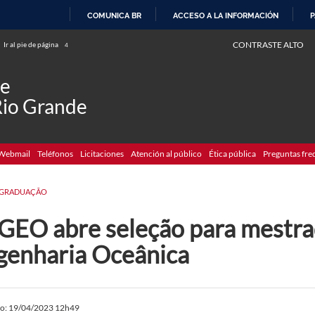
COMUNICA BR
ACCESO A LA INFORMACIÓN
P
IR
CONTRASTE ALTO
Ir al pie de página
4
AL
CONTENIDO
de
Rio Grande
Webmail
Teléfonos
Licitaciones
Atención al público
Ética pública
Preguntas fre
-GRADUAÇÃO
GEO abre seleção para mestr
genharia Oceânica
do: 19/04/2023 12h49