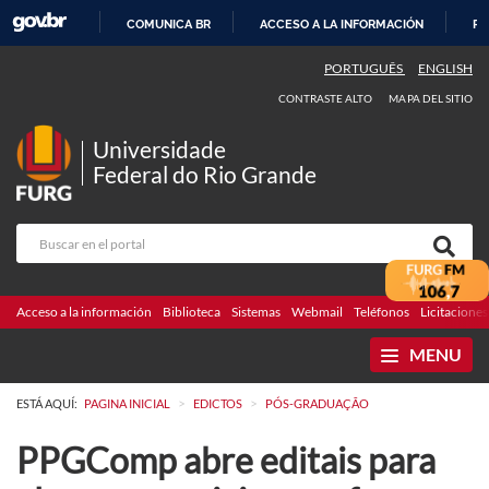
COMUNICA BR
ACCESO A LA INFORMACIÓN
PA
IR
PORTUGUÊS
ENGLISH
AL
CONTRASTE ALTO
MAPA DEL SITIO
CONTENIDO
Universidade
Federal do Rio Grande
Acceso a la información
Biblioteca
Sistemas
Webmail
Teléfonos
Licitaciones
MENU
>
>
ESTÁ AQUÍ:
PAGINA INICIAL
EDICTOS
PÓS-GRADUAÇÃO
PPGComp abre editais para