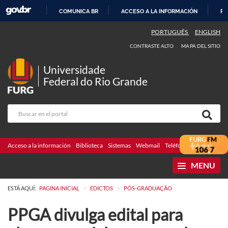
COMUNICA BR
ACCESO A LA INFORMACIÓN
PA
IR
PORTUGUÊS
ENGLISH
AL
CONTRASTE ALTO
MAPA DEL SITIO
CONTENIDO
Universidade
Federal do Rio Grande
Acceso a la información
Biblioteca
Sistemas
Webmail
Teléfonos
Licitaciones
MENU
>
>
ESTÁ AQUÍ:
PAGINA INICIAL
EDICTOS
PÓS-GRADUAÇÃO
PPGA divulga edital para