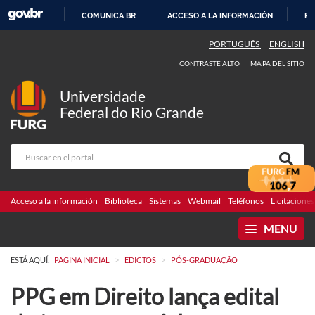
COMUNICA BR
ACCESO A LA INFORMACIÓN
PA
IR
PORTUGUÊS
ENGLISH
AL
CONTRASTE ALTO
MAPA DEL SITIO
CONTENIDO
Universidade
Federal do Rio Grande
Acceso a la información
Biblioteca
Sistemas
Webmail
Teléfonos
Licitaciones
MENU
>
>
ESTÁ AQUÍ:
PAGINA INICIAL
EDICTOS
PÓS-GRADUAÇÃO
PPG em Direito lança edital