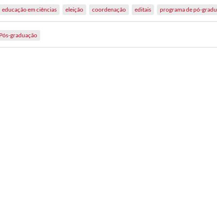
educação em ciências
eleição
coordenação
editais
programa de pó-grad
Pós-graduação