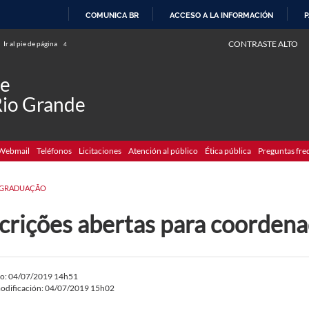
COMUNICA BR
ACCESO A LA INFORMACIÓN
P
IR
CONTRASTE ALTO
Ir al pie de página
4
AL
CONTENIDO
de
Rio Grande
Webmail
Teléfonos
Licitaciones
Atención al público
Ética pública
Preguntas fre
-GRADUAÇÃO
scrições abertas para coorde
do: 04/07/2019 14h51
odificación: 04/07/2019 15h02