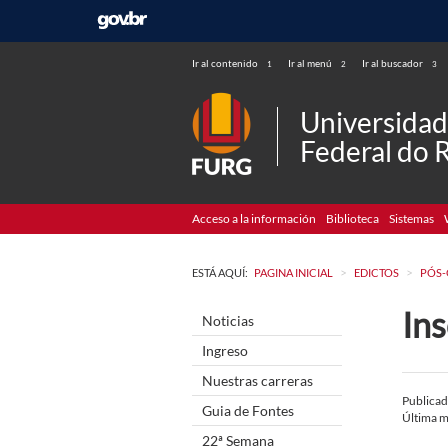
Ir al contenido
Ir al menú
Ir al buscador
1
2
3
Universida
Federal do 
Acceso a la información
Biblioteca
Sistemas
>
>
ESTÁ AQUÍ:
PAGINA INICIAL
EDICTOS
PÓS
In
Noticias
Ingreso
Nuestras carreras
Publica
Guia de Fontes
Última m
22ª Semana