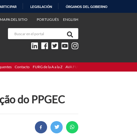
ARTICIPAR
LEGISLACIÓN
ÓRGANOS DEL GOBIERNO
MAPA DEL SITIO
PORTUGUÊS
ENGLISH
quentes
Contacto
FURG de la A a la Z
AVA FURG
nação do PPGEC