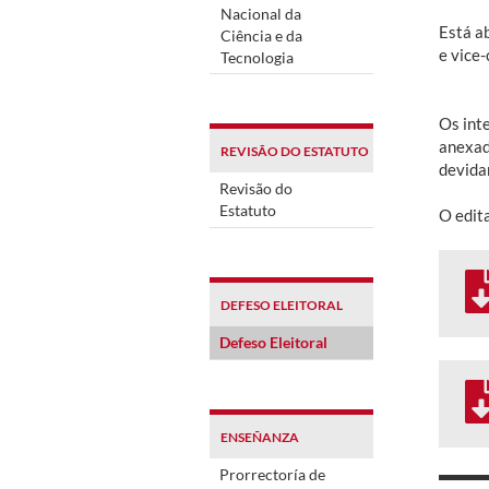
Nacional da
Está a
Ciência e da
e vice
Tecnologia
Os int
anexad
REVISÃO DO ESTATUTO
devida
Revisão do
Estatuto
O edita
DEFESO ELEITORAL
Defeso Eleitoral
ENSEÑANZA
Prorrectoría de