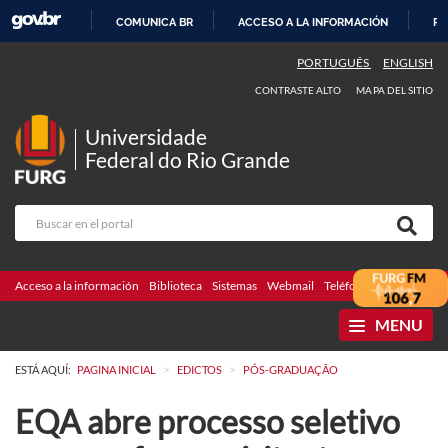
COMUNICA BR
ACCESO A LA INFORMACIÓN
PA
IR
PORTUGUÊS
ENGLISH
AL
CONTRASTE ALTO
MAPA DEL SITIO
CONTENIDO
Universidade
Federal do Rio Grande
Acceso a la información
Biblioteca
Sistemas
Webmail
Teléfonos
Licitaciones
MENU
>
>
ESTÁ AQUÍ:
PAGINA INICIAL
EDICTOS
PÓS-GRADUAÇÃO
EQA abre processo seletivo