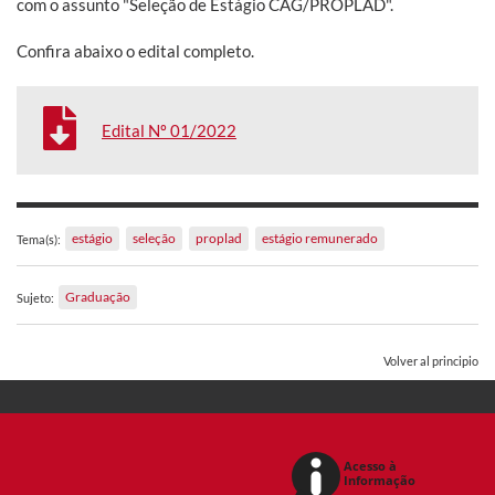
com o assunto "Seleção de Estágio CAG/PROPLAD".
Confira abaixo o edital completo.
Edital Nº 01/2022
estágio
seleção
proplad
estágio remunerado
Tema(s):
Graduação
Sujeto:
Volver al principio