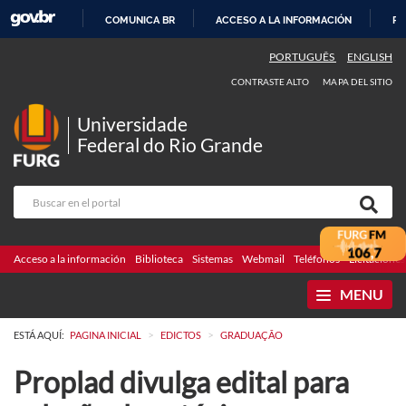
COMUNICA BR
ACCESO A LA INFORMACIÓN
PA
IR
PORTUGUÊS
ENGLISH
AL
CONTRASTE ALTO
MAPA DEL SITIO
CONTENIDO
Universidade
Federal do Rio Grande
Acceso a la información
Biblioteca
Sistemas
Webmail
Teléfonos
Licitaciones
MENU
>
>
ESTÁ AQUÍ:
PAGINA INICIAL
EDICTOS
GRADUAÇÃO
Proplad divulga edital para