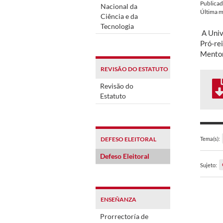
Publica
Nacional da
Última m
Ciência e da
Tecnologia
A Univ
Pró-rei
Mentor
REVISÃO DO ESTATUTO
Revisão do
Estatuto
DEFESO ELEITORAL
Tema(s):
Defeso Eleitoral
Sujeto:
ENSEÑANZA
Prorrectoría de