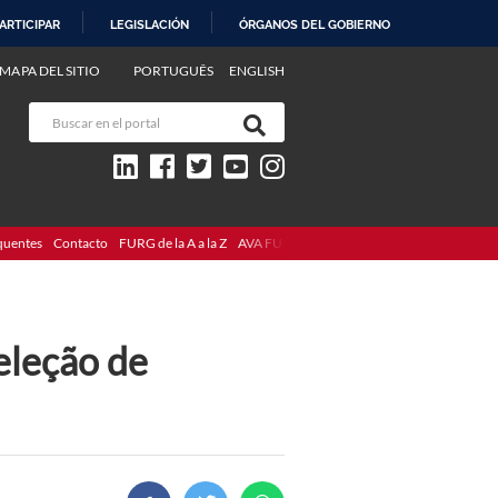
ARTICIPAR
LEGISLACIÓN
ÓRGANOS DEL GOBIERNO
MAPA DEL SITIO
PORTUGUÊS
ENGLISH
quentes
Contacto
FURG de la A a la Z
AVA FURG
seleção de