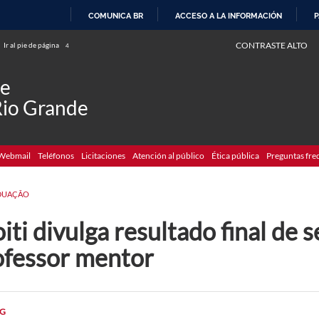
COMUNICA BR
ACCESO A LA INFORMACIÓN
P
IR
CONTRASTE ALTO
Ir al pie de página
4
AL
CONTENIDO
de
Rio Grande
Webmail
Teléfonos
Licitaciones
Atención al público
Ética pública
Preguntas fre
DUAÇÃO
iti divulga resultado final de 
ofessor mentor
G