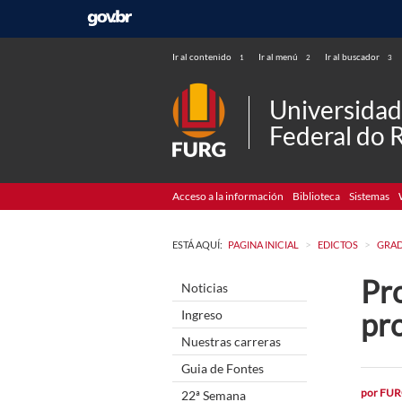
Ir al contenido
Ir al menú
Ir al buscador
1
2
3
Universida
Federal do 
Acceso a la información
Biblioteca
Sistemas
>
>
ESTÁ AQUÍ:
PAGINA INICIAL
EDICTOS
GRA
Pro
Noticias
pr
Ingreso
Nuestras carreras
Guia de Fontes
por
FUR
22ª Semana