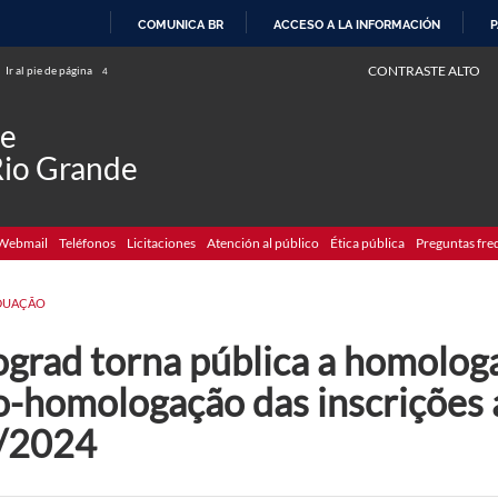
COMUNICA BR
ACCESO A LA INFORMACIÓN
P
IR
CONTRASTE ALTO
Ir al pie de página
4
AL
CONTENIDO
de
Rio Grande
Webmail
Teléfonos
Licitaciones
Atención al público
Ética pública
Preguntas fre
DUAÇÃO
ograd torna pública a homologa
o-homologação das inscrições a
/2024