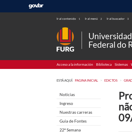
Ir al contenido
Ir al menú
Ir al buscador
1
2
3
Universida
Federal do 
Acceso a la información
Biblioteca
Sistemas
>
>
ESTÁ AQUÍ:
PAGINA INICIAL
EDICTOS
GRA
Pr
Noticias
nã
Ingreso
Nuestras carreras
09
Guia de Fontes
22ª Semana