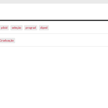
pibid
seleção
prograd
diped
Graduação