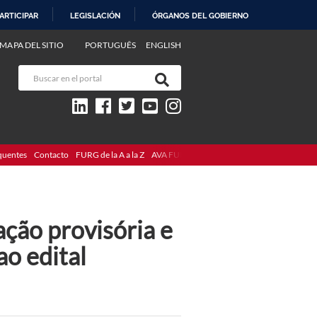
ARTICIPAR
LEGISLACIÓN
ÓRGANOS DEL GOBIERNO
MAPA DEL SITIO
PORTUGUÊS
ENGLISH
quentes
Contacto
FURG de la A a la Z
AVA FURG
ção provisória e
o edital