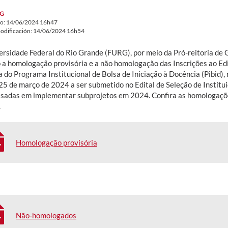
G
do: 14/06/2024 16h47
odificación: 14/06/2024 16h54
ersidade Federal do Rio Grande (FURG), por meio da Pró-reitoria de
o a homologação provisória e a não homologação das Inscrições ao Ed
a do Programa Institucional de Bolsa de Iniciação à Docência (Pibid)
25 de março de 2024 a ser submetido no Edital de Seleção de Institui
ssadas em implementar subprojetos em 2024. Confira as homologaçõ
.
Homologação provisória
Não-homologados