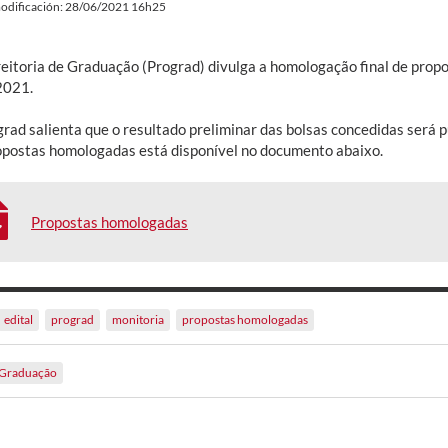
odificación: 28/06/2021 16h25
reitoria de Graduação (Prograd) divulga a homologação final de propo
2021.
ad salienta que o resultado preliminar das bolsas concedidas será pu
opostas homologadas está disponível no documento abaixo.
Propostas homologadas
edital
prograd
monitoria
propostas homologadas
Graduação