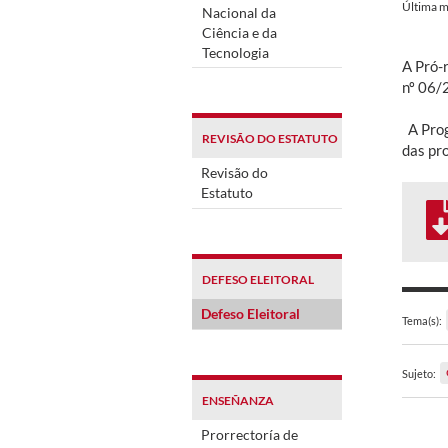
Última m
Nacional da
Ciência e da
Tecnologia
A Pró-
nº 06/
A Progr
REVISÃO DO ESTATUTO
das pr
Revisão do
Estatuto
DEFESO ELEITORAL
Defeso Eleitoral
Tema(s):
Sujeto:
ENSEÑANZA
Prorrectoría de