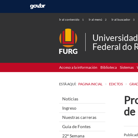
Ir al contenido
Ir al menú
Ir al buscador
1
2
3
Universida
Federal do 
Acceso a la información
Biblioteca
Sistemas
>
>
ESTÁ AQUÍ:
PAGINA INICIAL
EDICTOS
GRA
Pr
Noticias
de
Ingreso
Nuestras carreras
Guia de Fontes
Publica
22ª Semana