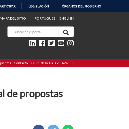
ARTICIPAR
LEGISLACIÓN
ÓRGANOS DEL GOBIERNO
MAPA DEL SITIO
PORTUGUÊS
ENGLISH
quentes
Contacto
FURG de la A a la Z
AVA FURG
al de propostas