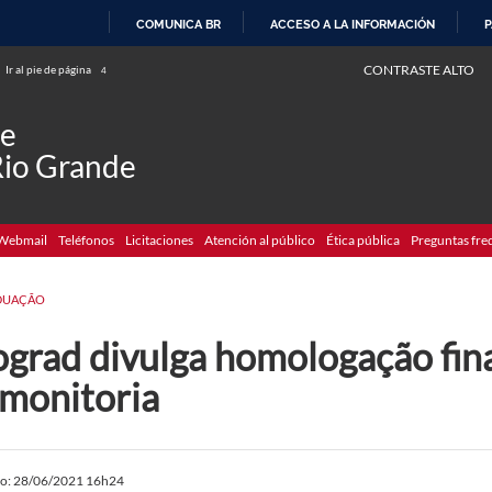
COMUNICA BR
ACCESO A LA INFORMACIÓN
P
IR
CONTRASTE ALTO
Ir al pie de página
4
AL
CONTENIDO
de
Rio Grande
Webmail
Teléfonos
Licitaciones
Atención al público
Ética pública
Preguntas fre
DUAÇÃO
ograd divulga homologação fin
 monitoria
do: 28/06/2021 16h24