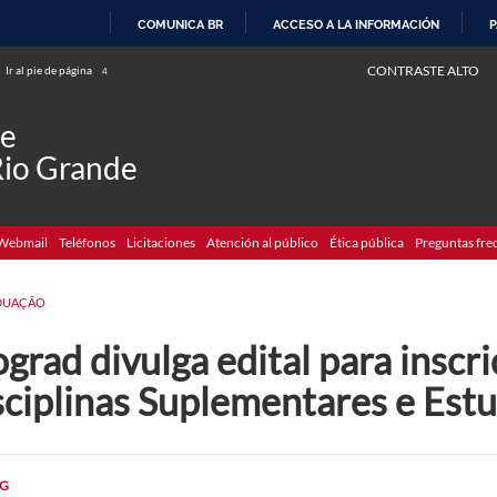
COMUNICA BR
ACCESO A LA INFORMACIÓN
P
IR
CONTRASTE ALTO
Ir al pie de página
4
AL
CONTENIDO
de
Rio Grande
Webmail
Teléfonos
Licitaciones
Atención al público
Ética pública
Preguntas fre
DUAÇÃO
grad divulga edital para inscr
sciplinas Suplementares e Estu
G