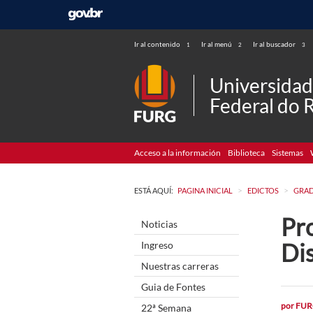
Ir al contenido
Ir al menú
Ir al buscador
1
2
3
Universida
Federal do 
Acceso a la información
Biblioteca
Sistemas
>
>
ESTÁ AQUÍ:
PAGINA INICIAL
EDICTOS
GRA
Pro
Noticias
Di
Ingreso
Nuestras carreras
Guia de Fontes
por
FUR
22ª Semana