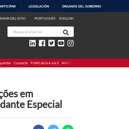
ARTICIPAR
LEGISLACIÓN
ÓRGANOS DEL GOBIERNO
MAPA DEL SITIO
PORTUGUÊS
ENGLISH
quentes
Contacto
FURG de la A a la Z
AVA FURG
ições em
dante Especial