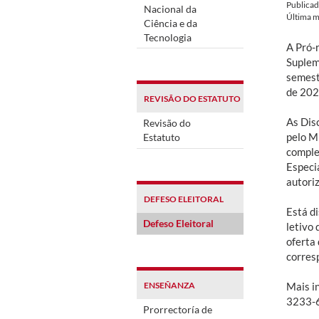
Publica
Nacional da
Última m
Ciência e da
Tecnologia
A Pró-
Suplem
semestr
de 202
REVISÃO DO ESTATUTO
As Dis
Revisão do
pelo M
Estatuto
comple
Especi
autori
DEFESO ELEITORAL
Está di
Defeso Eleitoral
letivo
oferta
corres
ENSEÑANZA
Mais i
3233-
Prorrectoría de