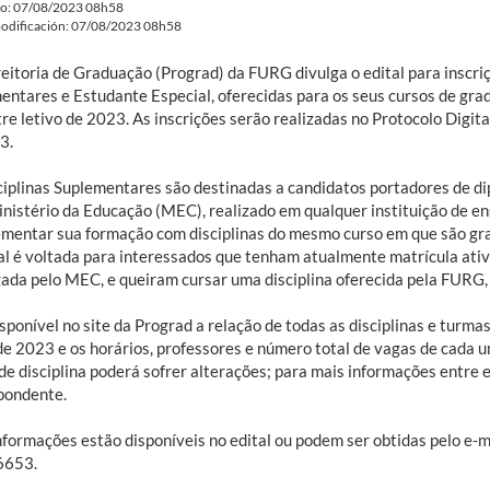
do: 07/08/2023 08h58
odificación: 07/08/2023 08h58
reitoria de Graduação (Prograd) da FURG divulga o edital para inscri
entares e Estudante Especial, oferecidas para os seus cursos de gra
e letivo de 2023. As inscrições serão realizadas no Protocolo Digita
3.
ciplinas Suplementares são destinadas a candidatos portadores de di
inistério da Educação (MEC), realizado em qualquer instituição de en
mentar sua formação com disciplinas do mesmo curso em que são gr
al é voltada para interessados que tenham atualmente matrícula ativ
zada pelo MEC, e queiram cursar uma disciplina oferecida pela FURG,
sponível no site da Prograd a relação de todas as disciplinas e turm
 de 2023 e os horários, professores e número total de vagas de cada u
 de disciplina poderá sofrer alterações; para mais informações entr
pondente.
nformações estão disponíveis no edital ou podem ser obtidas pelo e-m
6653.