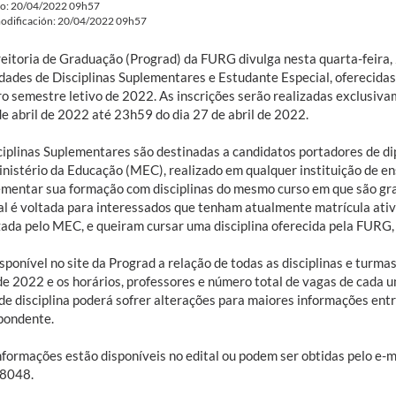
do: 20/04/2022 09h57
odificación: 20/04/2022 09h57
eitoria de Graduação (Prograd) da FURG divulga nesta quarta-feira, 2
dades de Disciplinas Suplementares e Estudante Especial, oferecidas
ro semestre letivo de 2022. As inscrições serão realizadas exclusiv
de abril de 2022 até 23h59 do dia 27 de abril de 2022.
ciplinas Suplementares são destinadas a candidatos portadores de di
inistério da Educação (MEC), realizado em qualquer instituição de en
mentar sua formação com disciplinas do mesmo curso em que são gr
al é voltada para interessados que tenham atualmente matrícula ativ
zada pelo MEC, e queiram cursar uma disciplina oferecida pela FURG,
sponível no site da Prograd a relação de todas as disciplinas e turm
 de 2022 e os horários, professores e número total de vagas de cada 
 de disciplina poderá sofrer alterações para maiores informações en
pondente.
formações estão disponíveis no edital ou podem ser obtidas pelo e-ma
8048.