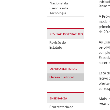
Publica
Nacional da
Última m
Ciência e da
Tecnologia
A Pró-r
modali
primei
de 20 
REVISÃO DO ESTATUTO
As Dis
Revisão do
pelo M
Estatuto
comple
Especi
autori
DEFESO ELEITORAL
Está di
Defeso Eleitoral
letivo
oferta
corres
ENSEÑANZA
Mais in
98407
Prorrectoría de