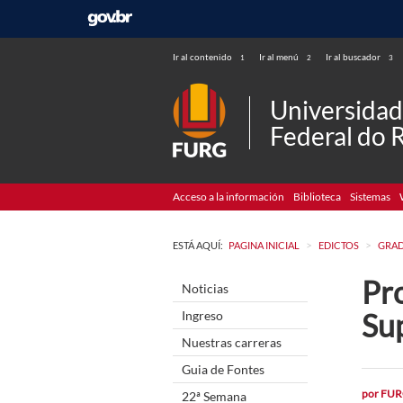
Ir al contenido
Ir al menú
Ir al buscador
1
2
3
Universida
Federal do 
Acceso a la información
Biblioteca
Sistemas
>
>
ESTÁ AQUÍ:
PAGINA INICIAL
EDICTOS
GRA
Pro
Noticias
Su
Ingreso
Nuestras carreras
Guia de Fontes
por
FUR
22ª Semana