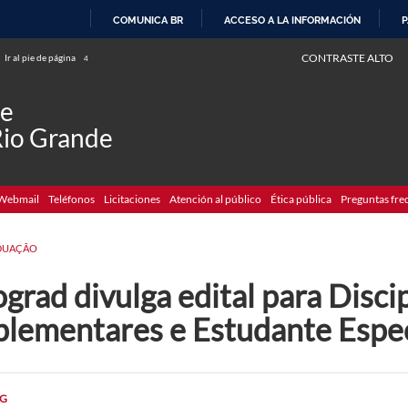
COMUNICA BR
ACCESO A LA INFORMACIÓN
P
IR
CONTRASTE ALTO
Ir al pie de página
4
AL
CONTENIDO
de
Rio Grande
Webmail
Teléfonos
Licitaciones
Atención al público
Ética pública
Preguntas fre
DUAÇÃO
grad divulga edital para Disci
plementares e Estudante Espec
G