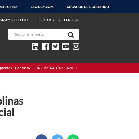
ARTICIPAR
LEGISLACIÓN
ÓRGANOS DEL GOBIERNO
MAPA DEL SITIO
PORTUGUÊS
ENGLISH
quentes
Contacto
FURG de la A a la Z
AVA FURG
plinas
ial