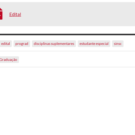
Edital
edital
prograd
disciplinas suplementares
estudante especial
sinsc
Graduação