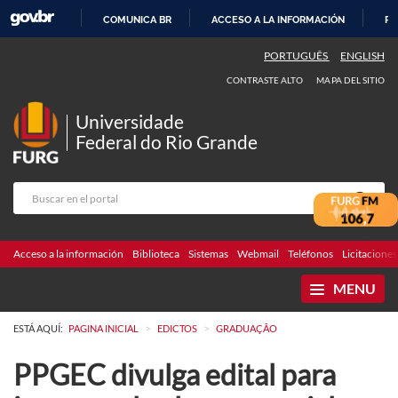
COMUNICA BR
ACCESO A LA INFORMACIÓN
PA
IR
PORTUGUÊS
ENGLISH
AL
CONTRASTE ALTO
MAPA DEL SITIO
CONTENIDO
Universidade
Federal do Rio Grande
Acceso a la información
Biblioteca
Sistemas
Webmail
Teléfonos
Licitaciones
MENU
>
>
ESTÁ AQUÍ:
PAGINA INICIAL
EDICTOS
GRADUAÇÃO
PPGEC divulga edital para