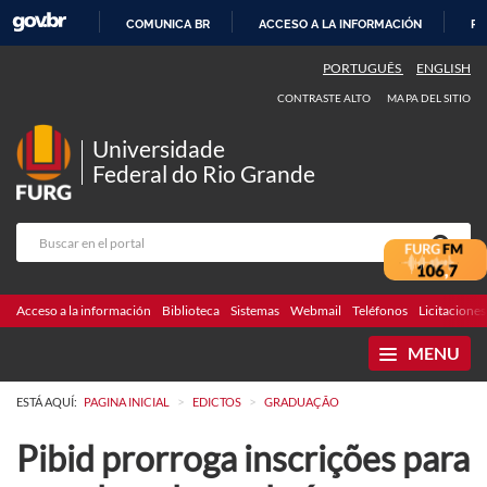
COMUNICA BR
ACCESO A LA INFORMACIÓN
PA
IR
PORTUGUÊS
ENGLISH
AL
CONTRASTE ALTO
MAPA DEL SITIO
CONTENIDO
Universidade
Federal do Rio Grande
Acceso a la información
Biblioteca
Sistemas
Webmail
Teléfonos
Licitaciones
MENU
>
>
ESTÁ AQUÍ:
PAGINA INICIAL
EDICTOS
GRADUAÇÃO
Pibid prorroga inscrições para