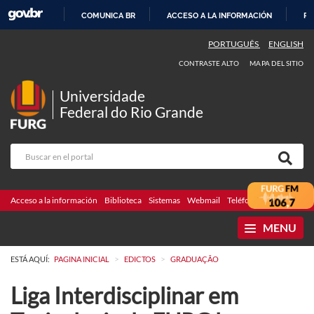
COMUNICA BR
ACCESO A LA INFORMACIÓN
PA
IR
PORTUGUÊS
ENGLISH
AL
CONTRASTE ALTO
MAPA DEL SITIO
CONTENIDO
Universidade
Federal do Rio Grande
Acceso a la información
Biblioteca
Sistemas
Webmail
Teléfonos
Licitaciones
MENU
>
>
ESTÁ AQUÍ:
PAGINA INICIAL
EDICTOS
GRADUAÇÃO
Liga Interdisciplinar em