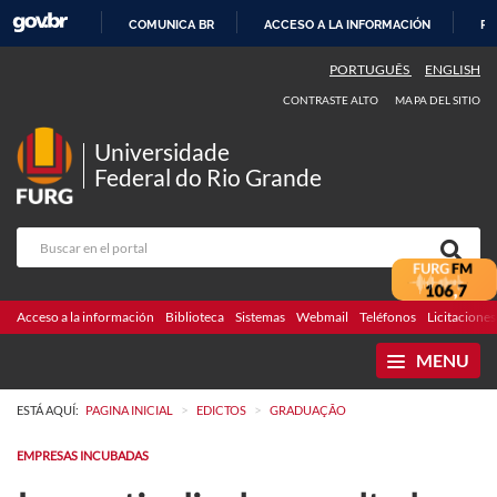
COMUNICA BR
ACCESO A LA INFORMACIÓN
PA
IR
PORTUGUÊS
ENGLISH
AL
CONTRASTE ALTO
MAPA DEL SITIO
CONTENIDO
Universidade
Federal do Rio Grande
Acceso a la información
Biblioteca
Sistemas
Webmail
Teléfonos
Licitaciones
MENU
>
>
ESTÁ AQUÍ:
PAGINA INICIAL
EDICTOS
GRADUAÇÃO
EMPRESAS INCUBADAS