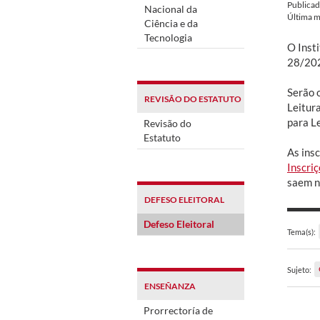
Publica
Nacional da
Última m
Ciência e da
Tecnologia
O Insti
28/202
Serão 
REVISÃO DO ESTATUTO
Leitur
para L
Revisão do
Estatuto
As ins
Inscri
saem no
DEFESO ELEITORAL
Defeso Eleitoral
Tema(s):
Sujeto:
ENSEÑANZA
Prorrectoría de