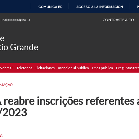
COMUNICA BR
ACCESO A LA INFORMACIÓN
P
IR
CONTRASTE ALTO
Ir al pie de página
4
AL
CONTENIDO
de
Rio Grande
Webmail
Teléfonos
Licitaciones
Atención al público
Ética pública
Preguntas fre
DUAÇÃO
 reabre inscrições referentes 
/2023
G