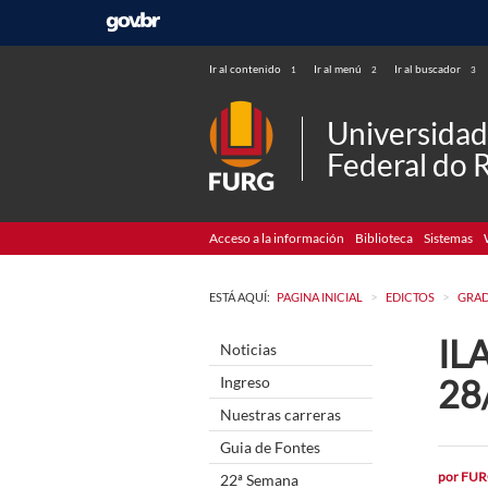
Ir al contenido
Ir al menú
Ir al buscador
1
2
3
Universida
Federal do 
Acceso a la información
Biblioteca
Sistemas
>
>
ESTÁ AQUÍ:
PAGINA INICIAL
EDICTOS
GRA
ILA
Noticias
28
Ingreso
Nuestras carreras
Guia de Fontes
por
FUR
22ª Semana