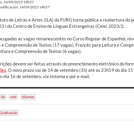
do: 14/09/2023 14h57
odificación: 14/09/2023 14h57
tuto de Letras e Artes (ILA) da FURG torna pública a reabertura do p
3 l do Centro de Ensino de Línguas Estrangeiras (Cele) 2023/2.
ocupadas as vagas remanescentes no Curso Regular de Espanhol, níve
a e Compreensão de Textos (17 vagas), Francês para Leitura e Compre
eitura e Compreensão de Textos (6 vagas).
crições devem ser feitas através do preenchimento eletrônico do form
ções
. O novo prazo vai de 14 de setembro (1h) até as 23h59 do dia 1
 dia 16 de setembro, via sistema e por e-mail.
ila
cele
idiomas
Graduação