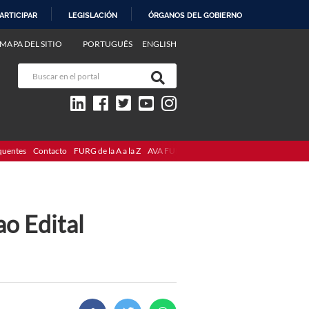
ARTICIPAR
LEGISLACIÓN
ÓRGANOS DEL GOBIERNO
MAPA DEL SITIO
PORTUGUÊS
ENGLISH
quentes
Contacto
FURG de la A a la Z
AVA FURG
ao Edital