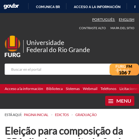
COMUNICA BR
ACCESO A LA INFORMACIÓN
PA
IR
PORTUGUÊS
ENGLISH
AL
CONTRASTE ALTO
MAPA DEL SITIO
CONTENIDO
Universidade
Federal do Rio Grande
Acceso a la información
Biblioteca
Sistemas
Webmail
Teléfonos
Licitaciones
MENU
>
>
ESTÁ AQUÍ:
PAGINA INICIAL
EDICTOS
GRADUAÇÃO
Eleição para composição da