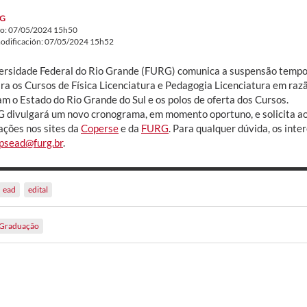
G
do: 07/05/2024 15h50
odificación: 07/05/2024 15h52
ersidade Federal do Rio Grande (FURG) comunica a suspensão temporá
ra os Cursos de Física Licenciatura e Pedagogia Licenciatura em ra
am o Estado do Rio Grande do Sul e os polos de oferta dos Cursos.
 divulgará um novo cronograma, em momento oportuno, e solicita 
ações nos sites da
Coperse
e da
FURG
. Para qualquer dúvida, os int
psead@furg.br
.
ead
edital
Graduação