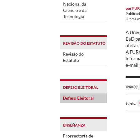
Nacional da
por
FUR
Ciência e da
Publica
Tecnologia
Última m
A Univ
EaD pa
REVISÃO DO ESTATUTO
afetar
A FURG
Revisão do
inform
Estatuto
e-mail
Tema(s):
DEFESO ELEITORAL
Defeso Eleitoral
Sujeto:
ENSEÑANZA
Prorrectoría de