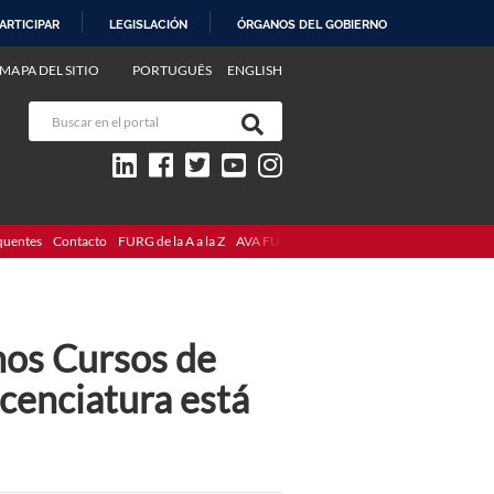
ARTICIPAR
LEGISLACIÓN
ÓRGANOS DEL GOBIERNO
MAPA DEL SITIO
PORTUGUÊS
ENGLISH
quentes
Contacto
FURG de la A a la Z
AVA FURG
nos Cursos de
icenciatura está