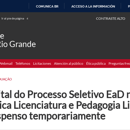
COMUNICA BR
ACCESO A LA INFORMACIÓN
P
IR
CONTRASTE ALTO
Ir al pie de página
4
AL
CONTENIDO
de
Rio Grande
Webmail
Teléfonos
Licitaciones
Atención al público
Ética pública
Preguntas fre
DUAÇÃO
tal do Processo Seletivo EaD 
ica Licenciatura e Pedagogia L
spenso temporariamente