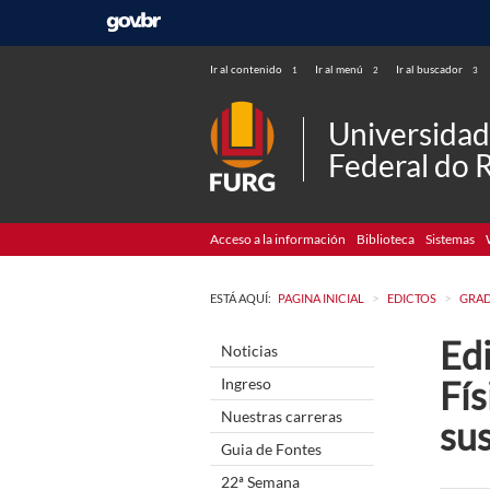
Ir al contenido
Ir al menú
Ir al buscador
1
2
3
Universida
Federal do 
Acceso a la información
Biblioteca
Sistemas
>
>
ESTÁ AQUÍ:
PAGINA INICIAL
EDICTOS
GRA
Edi
Noticias
Fís
Ingreso
Nuestras carreras
su
Guia de Fontes
22ª Semana