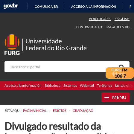
COMUNICA BR
ACCESO A LA INFORMACIÓN
PA
IR
PORTUGUÊS
ENGLISH
AL
CONTRASTE ALTO
MAPA DEL SITIO
CONTENIDO
Universidade
Federal do Rio Grande
Acceso a la información
Biblioteca
Sistemas
Webmail
Teléfonos
Licitaciones
MENU
>
>
ESTÁ AQUÍ:
PAGINA INICIAL
EDICTOS
GRADUAÇÃO
Divulgado resultado da