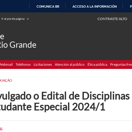
COMUNICA BR
ACCESO A LA INFORMACIÓN
P
IR
CONTRASTE ALTO
Ir al pie de página
4
AL
CONTENIDO
de
Rio Grande
Webmail
Teléfonos
Licitaciones
Atención al público
Ética pública
Preguntas fre
DUAÇÃO
ulgado o Edital de Disciplina
tudante Especial 2024/1
G