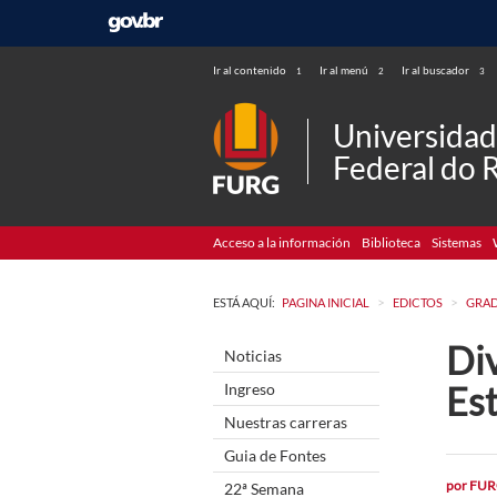
Ir al contenido
Ir al menú
Ir al buscador
1
2
3
Universida
Federal do 
Acceso a la información
Biblioteca
Sistemas
>
>
ESTÁ AQUÍ:
PAGINA INICIAL
EDICTOS
GRA
Div
Noticias
Es
Ingreso
Nuestras carreras
Guia de Fontes
por
FUR
22ª Semana