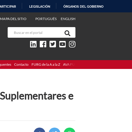
ARTICIPAR
LEGISLACIÓN
ÓRGANOS DEL GOBIERNO
MAPA DEL SITIO
PORTUGUÊS
ENGLISH
quentes
Contacto
FURG de la A a la Z
AVA FURG
s Suplementares e