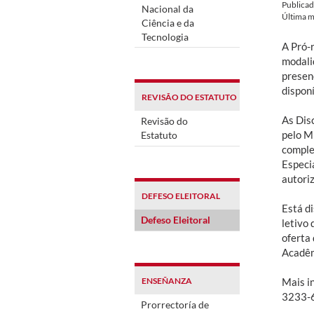
Publica
Nacional da
Última m
Ciência e da
Tecnologia
A Pró-r
modali
presenc
dispon
REVISÃO DO ESTATUTO
As Dis
Revisão do
pelo M
Estatuto
comple
Especi
autori
DEFESO ELEITORAL
Está d
Defeso Eleitoral
letivo
oferta
Acadêm
ENSEÑANZA
Mais i
3233-
Prorrectoría de