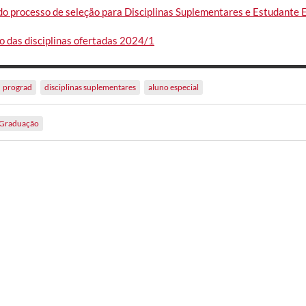
 do processo de seleção para Disciplinas Suplementares e Estudante 
o das disciplinas ofertadas 2024/1
prograd
disciplinas suplementares
aluno especial
Graduação