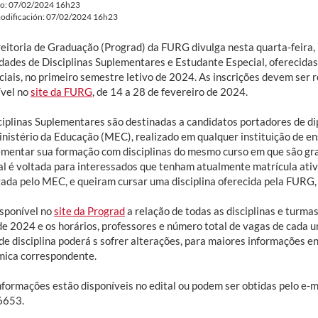
do: 07/02/2024 16h23
odificación: 07/02/2024 16h23
eitoria de Graduação (Prograd) da FURG divulga nesta quarta-feira, 7
dades de Disciplinas Suplementares e Estudante Especial, oferecidas
iais, no primeiro semestre letivo de 2024. As inscrições devem ser r
ível no
site da FURG
, de 14 a 28 de fevereiro de 2024.
ciplinas Suplementares são destinadas a candidatos portadores de di
inistério da Educação (MEC), realizado em qualquer instituição de en
mentar sua formação com disciplinas do mesmo curso em que são gr
al é voltada para interessados que tenham atualmente matrícula ativ
zada pelo MEC, e queiram cursar uma disciplina oferecida pela FURG,
isponível no
site da Prograd
a relação de todas as disciplinas e turma
 de 2024 e os horários, professores e número total de vagas de cada u
 de disciplina poderá s sofrer alterações, para maiores informações 
ica correspondente.
nformações estão disponíveis no edital ou podem ser obtidas pelo e-m
6653.