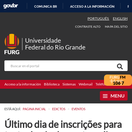
COMUNICA BR
ACCESO A LA INFORMACIÓN
PA
IR
PORTUGUÊS
ENGLISH
AL
CONTRASTE ALTO
MAPA DEL SITIO
CONTENIDO
Universidade
Federal do Rio Grande
Acceso a la información
Biblioteca
Sistemas
Webmail
Teléfonos
Licitaciones
MENU
>
>
ESTÁ AQUÍ:
PAGINA INICIAL
EDICTOS
EVENTOS
Último dia de inscrições para