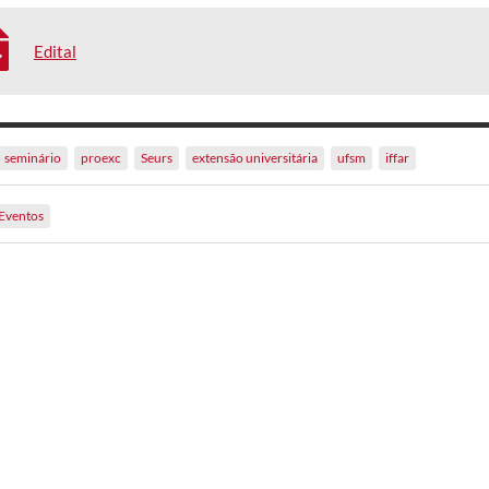
Edital
seminário
proexc
Seurs
extensão universitária
ufsm
iffar
Eventos