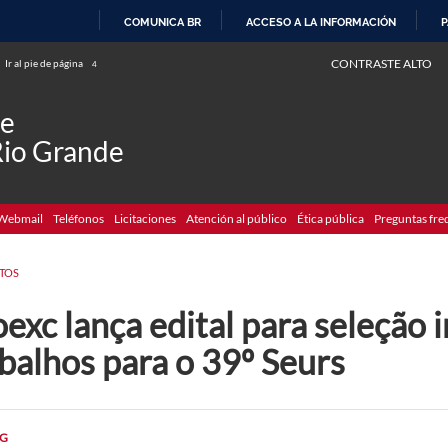
COMUNICA BR
ACCESO A LA INFORMACIÓN
P
IR
CONTRASTE ALTO
Ir al pie de página
4
AL
CONTENIDO
de
Rio Grande
Webmail
Teléfonos
Licitaciones
Atención al público
Ética pública
Preguntas fre
TOS
exc lança edital para seleção 
balhos para o 39º Seurs
G