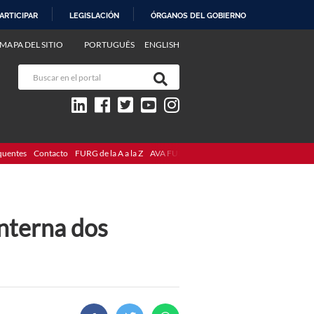
ARTICIPAR
LEGISLACIÓN
ÓRGANOS DEL GOBIERNO
MAPA DEL SITIO
PORTUGUÊS
ENGLISH
quentes
Contacto
FURG de la A a la Z
AVA FURG
interna dos