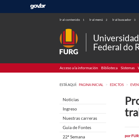
Ir al contenido
Ir al menú
Ir al buscador
1
2
3
Universida
Federal do 
Acceso a la información
Biblioteca
Sistemas
>
>
ESTÁ AQUÍ:
PAGINA INICIAL
EDICTOS
EVEN
Pro
Noticias
tra
Ingreso
Nuestras carreras
Guia de Fontes
por
FUR
22ª Semana