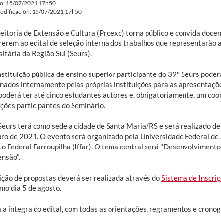
do: 15/07/2021 17h50
odificación: 15/07/2021 17h50
reitoria de Extensão e Cultura (Proexc) torna público e convida docen
rerem ao edital de seleção interna dos trabalhos que representarão
itária da Região Sul (Seurs).
stituição pública de ensino superior participante do 39º Seurs poder
onados internamente pelas próprias instituições para as apresentaçõe
 poderá ter até cinco estudantes autores e, obrigatoriamente, um co
ições participantes do Seminário.
Seurs terá como sede a cidade de Santa Maria/RS e será realizado de 
ro de 2021. O evento será organizado pela Universidade Federal de
uto Federal Farroupilha (Iffar). O tema central será "Desenvolviment
ensão".
rição de propostas deverá ser realizada através do
Sistema de Inscri
mo dia 5 de agosto.
a a íntegra do edital, com todas as orientações, regramentos e crono