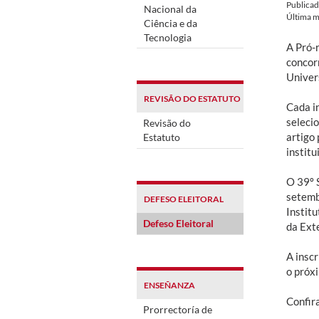
Publica
Nacional da
Última m
Ciência e da
Tecnologia
A Pró-
concor
Univers
REVISÃO DO ESTATUTO
Cada in
seleci
Revisão do
artigo
Estatuto
institu
O 39º 
setemb
DEFESO ELEITORAL
Instit
Defeso Eleitoral
da Ext
A insc
o próxi
ENSEÑANZA
Confir
Prorrectoría de