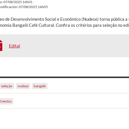
do: 07/08/2025 16h01
odificación: 07/08/2025 16h05
eo de Desenvolvimento Social e Econômico (Nudese) torna pública a 
omia Bangalô Café Cultural. Confira os critérios para seleção no edi
Edital
seleção
nudese
bangalô
Eventos