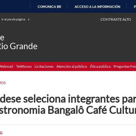
COMUNICA BR
ACCESO A LA INFORMACIÓN
P
IR
CONTRASTE ALTO
Ir al pie de página
4
AL
CONTENIDO
de
Rio Grande
Webmail
Teléfonos
Licitaciones
Atención al público
Ética pública
Preguntas fre
TOS
dese seleciona integrantes pa
stronomia Bangalô Café Cultu
G