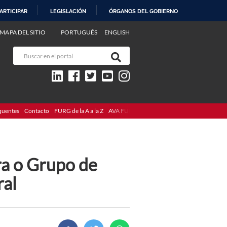
ARTICIPAR
LEGISLACIÓN
ÓRGANOS DEL GOBIERNO
MAPA DEL SITIO
PORTUGUÊS
ENGLISH
quentes
Contacto
FURG de la A a la Z
AVA FURG
ra o Grupo de
ral