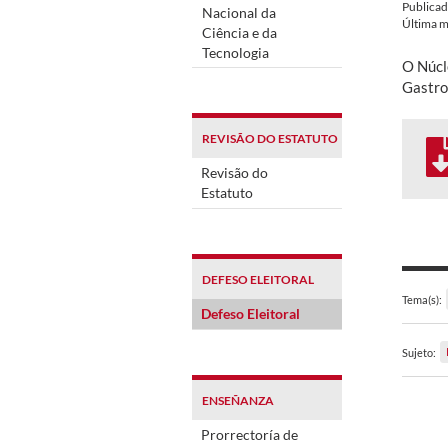
Publica
Nacional da
Última m
Ciência e da
Tecnologia
O Núcl
Gastron
REVISÃO DO ESTATUTO
Revisão do
Estatuto
DEFESO ELEITORAL
Tema(s):
Defeso Eleitoral
Sujeto:
ENSEÑANZA
Prorrectoría de