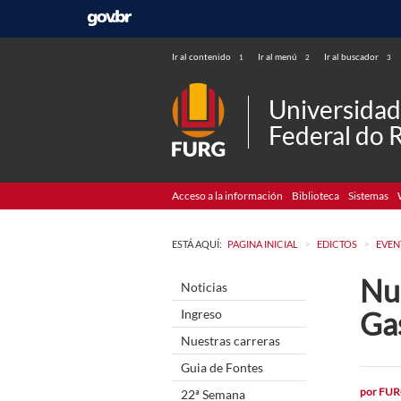
Ir al contenido
Ir al menú
Ir al buscador
1
2
3
Universida
Federal do 
Acceso a la información
Biblioteca
Sistemas
>
>
ESTÁ AQUÍ:
PAGINA INICIAL
EDICTOS
EVEN
Nu
Noticias
Ga
Ingreso
Nuestras carreras
Guia de Fontes
por
FUR
22ª Semana