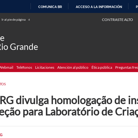
COMUNICA BR
ACCESO A LA INFORMACIÓN
P
IR
CONTRASTE ALTO
Ir al pie de página
4
AL
CONTENIDO
de
Rio Grande
Webmail
Teléfonos
Licitaciones
Atención al público
Ética pública
Preguntas fre
TOS
RG divulga homologação de in
eção para Laboratório de Cria
G