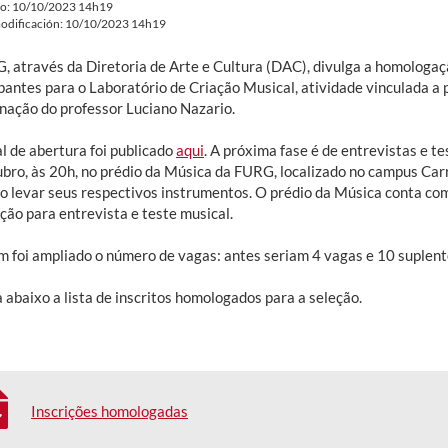
do: 10/10/2023 14h19
odificación: 10/10/2023 14h19
, através da Diretoria de Arte e Cultura (DAC), divulga a homologaçã
pantes para o Laboratório de Criação Musical, atividade vinculada a 
nação do professor Luciano Nazario.
l de abertura foi publicado
aqui
. A próxima fase é de entrevistas e te
ubro, às 20h, no prédio da Música da FURG, localizado no campus Car
o levar seus respectivos instrumentos. O prédio da Música conta com
ção para entrevista e teste musical.
 foi ampliado o número de vagas: antes seriam 4 vagas e 10 suplente
 abaixo a lista de inscritos homologados para a seleção.
Inscrições homologadas