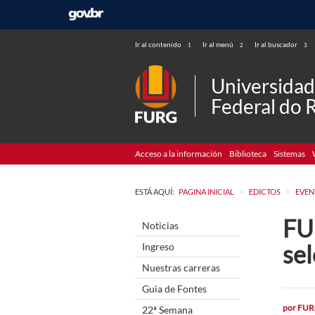
Ir al contenido
Ir al menú
Ir al buscador
1
2
3
Universida
Federal do 
Acceso a la información
Biblioteca
Sistemas
>
>
ESTÁ AQUÍ:
PAGINA INICIAL
EDICTOS
EVEN
FU
Noticias
sel
Ingreso
Nuestras carreras
Guia de Fontes
por
FUR
22ª Semana