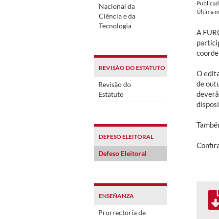
Publica
Nacional da
Última m
Ciência e da
Tecnologia
A FURG
partici
coorde
REVISÃO DO ESTATUTO
O edita
de out
Revisão do
deverã
Estatuto
disposi
Também
DEFESO ELEITORAL
Confira
Defeso Eleitoral
ENSEÑANZA
Prorrectoría de