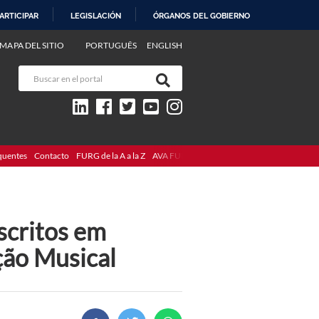
ARTICIPAR
LEGISLACIÓN
ÓRGANOS DEL GOBIERNO
MAPA DEL SITIO
PORTUGUÊS
ENGLISH
quentes
Contacto
FURG de la A a la Z
AVA FURG
scritos em
ção Musical