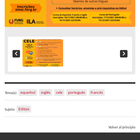
espanhol
inglês
cele
português
francês
Tema(s):
Editais
Sujeto:
Volver al principio