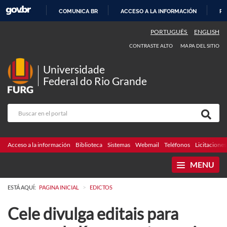
COMUNICA BR
ACCESO A LA INFORMACIÓN
PA
IR
PORTUGUÊS
ENGLISH
AL
CONTRASTE ALTO
MAPA DEL SITIO
CONTENIDO
Universidade
Federal do Rio Grande
Acceso a la información
Biblioteca
Sistemas
Webmail
Teléfonos
Licitaciones
MENU
>
ESTÁ AQUÍ:
PAGINA INICIAL
EDICTOS
Cele divulga editais para