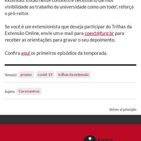
extensão. Então nesse contexto é necessário darmos
visibilidade ao trabalho da universidade como um todo”, reforça
o pró-reitor.
Se você é um extensionista que deseja participar do Trilhas da
Extensão Online, envie um e-mail para
coext@furg.br
para
receber as orientações para gravar o seu depoimento.
Confira
aqui
os primeiros episódios da temporada.
proexc
covid-19
trilhas da extensão
Tema(s):
Coronavírus
Sujeto:
Volver al principio