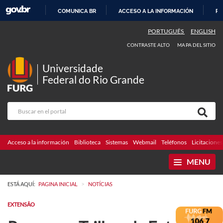
COMUNICA BR
ACCESO A LA INFORMACIÓN
PA
IR
PORTUGUÊS
ENGLISH
AL
CONTRASTE ALTO
MAPA DEL SITIO
CONTENIDO
Universidade
Federal do Rio Grande
Acceso a la información
Biblioteca
Sistemas
Webmail
Teléfonos
Licitaciones
MENU
>
ESTÁ AQUÍ:
PAGINA INICIAL
NOTÍCIAS
EXTENSÃO