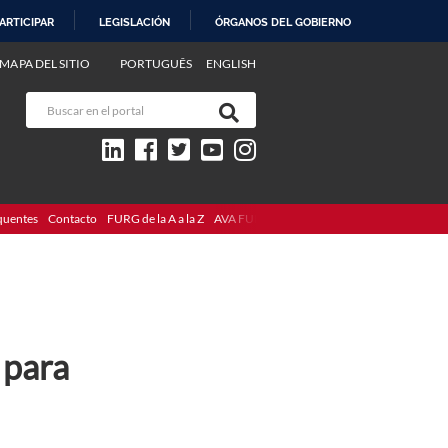
ARTICIPAR
LEGISLACIÓN
ÓRGANOS DEL GOBIERNO
MAPA DEL SITIO
PORTUGUÊS
ENGLISH
quentes
Contacto
FURG de la A a la Z
AVA FURG
 para