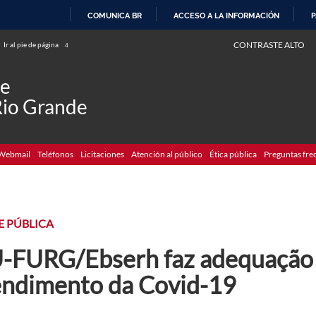
COMUNICA BR
ACCESO A LA INFORMACIÓN
P
IR
CONTRASTE ALTO
Ir al pie de página
4
AL
CONTENIDO
de
Rio Grande
Webmail
Teléfonos
Licitaciones
Atención al público
Ética pública
Preguntas fre
E PÚBLICA
-FURG/Ebserh faz adequação
endimento da Covid-19