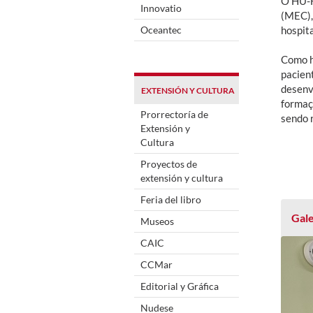
O HU-F
Innovatio
(MEC),
Oceantec
hospit
Como h
pacien
desenv
EXTENSIÓN Y CULTURA
formaç
Prorrectoría de
sendo 
Extensión y
Cultura
Proyectos de
extensión y cultura
Feria del libro
Gale
Museos
CAIC
CCMar
Editorial y Gráfica
Nudese