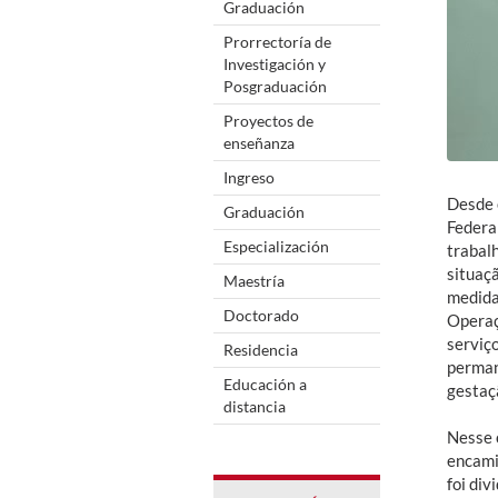
Graduación
Prorrectoría de
Investigación y
Posgraduación
Proyectos de
enseñanza
Ingreso
Desde 
Graduación
Federa
Especialización
trabal
situaç
Maestría
medida
Doctorado
Operaç
serviç
Residencia
perman
Educación a
gestaçã
distancia
Nesse 
encami
foi di