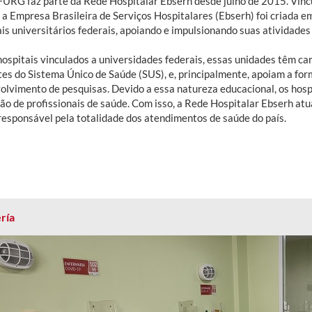
URG faz parte da Rede Hospitalar Ebserh desde julho de 2015. Vinc
 a Empresa Brasileira de Serviços Hospitalares (Ebserh) foi criada 
ais universitários federais, apoiando e impulsionando suas atividade
ospitais vinculados a universidades federais, essas unidades têm car
tes do Sistema Único de Saúde (SUS), e, principalmente, apoiam a for
olvimento de pesquisas. Devido a essa natureza educacional, os hosp
ão de profissionais de saúde. Com isso, a Rede Hospitalar Ebserh a
responsável pela totalidade dos atendimentos de saúde do país.
ría