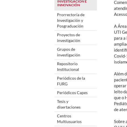
INVESTIGACIÓN E
Comend
INNOVACIÓN
atendi
Acesso
Prorrectoría de
Investigación y
Posgraduación
A Área 
UTI Ge
Proyectos de
para a 
investigación
amplia
Grupos de
identif
investigación
Covid-
isolam
Repositorio
Institucional
Além d
Periódicos de la
pacien
FURG
operar 
leito 
Periódicos Capes
que o 
Tesis y
Pediát
disertaciones
de ate
Centros
Sobre 
Multiusuarios