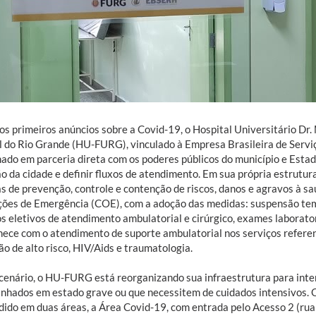
os primeiros anúncios sobre a Covid-19, o Hospital Universitário Dr.
l do Rio Grande (HU-FURG), vinculado à Empresa Brasileira de Servi
hado em parceria direta com os poderes públicos do município e Estad
ão da cidade e definir fluxos de atendimento. Em sua própria estru
s de prevenção, controle e contenção de riscos, danos e agravos à sa
ões de Emergência (COE), com a adoção das medidas: suspensão tem
os eletivos de atendimento ambulatorial e cirúrgico, exames laborato
ece com o atendimento de suporte ambulatorial nos serviços refere
o de alto risco, HIV/Aids e traumatologia.
cenário, o HU-FURG está reorganizando sua infraestrutura para inte
nhados em estado grave ou que necessitem de cuidados intensivos. 
vidido em duas áreas, a Área Covid-19, com entrada pelo Acesso 2 (r