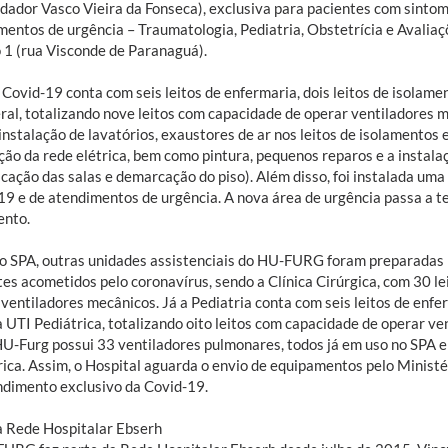
ador Vasco Vieira da Fonseca), exclusiva para pacientes com sintoma
mentos de urgência – Traumatologia, Pediatria, Obstetrícia e Avaliaç
 1 (rua Visconde de Paranaguá).
Covid-19 conta com seis leitos de enfermaria, dois leitos de isolame
ral, totalizando nove leitos com capacidade de operar ventiladores 
instalação de lavatórios, exaustores de ar nos leitos de isolamentos 
ção da rede elétrica, bem como pintura, pequenos reparos e a instalaç
icação das salas e demarcação do piso). Além disso, foi instalada uma 
19 e de atendimentos de urgência. A nova área de urgência passa a ter
ento.
o SPA, outras unidades assistenciais do HU-FURG foram preparadas 
tes acometidos pelo coronavírus, sendo a Clínica Cirúrgica, com 30 l
ventiladores mecânicos. Já a Pediatria conta com seis leitos de enfe
da UTI Pediátrica, totalizando oito leitos com capacidade de operar v
HU-Furg possui 33 ventiladores pulmonares, todos já em uso no SPA e
rica. Assim, o Hospital aguarda o envio de equipamentos pelo Ministé
ndimento exclusivo da Covid-19.
a Rede Hospitalar Ebserh