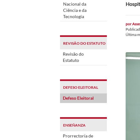
Hospit
Nacional da
Ciência e da
Tecnologia
por
Asse
Publica
Última m
REVISÃO DO ESTATUTO
Revisão do
Estatuto
DEFESO ELEITORAL
Defeso Eleitoral
ENSEÑANZA
Prorrectoría de