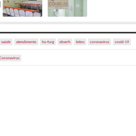
saúde
atendimento
hu-furg
ebserh
leitos
coronavírus
covid-19
Coronavírus