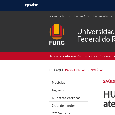
Ir al contenido
Ir al menú
Ir al buscador
1
2
3
Universida
Federal do 
Acceso a la información
Biblioteca
Sistemas
>
ESTÁ AQUÍ:
PAGINA INICIAL
NOTÍCIAS
SAÚD
Noticias
Ingreso
HU
Nuestras carreras
at
Guia de Fontes
22ª Semana