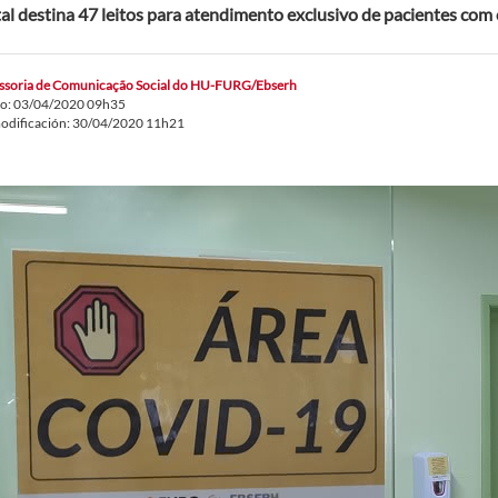
al destina 47 leitos para atendimento exclusivo de pacientes com
ssoria de Comunicação Social do HU-FURG/Ebserh
do: 03/04/2020 09h35
odificación: 30/04/2020 11h21