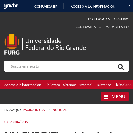
COMUNICA BR
ACCESO A LA INFORMACIÓN
PA
IR
PORTUGUÊS
ENGLISH
AL
CONTRASTE ALTO
MAPA DEL SITIO
CONTENIDO
Universidade
Federal do Rio Grande
Acceso a la información
Biblioteca
Sistemas
Webmail
Teléfonos
Licitaciones
MENU
>
ESTÁ AQUÍ:
PAGINA INICIAL
NOTÍCIAS
CORONAVÍRUS