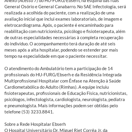
Anexo (Acesso 7) do HU-FURG/Ebserh, na esquina das ruas
General Osório e General Canabarro. No SAE Infectologia, será
realizada a acolhida do paciente, com a realização de uma
avaliação inicial que inclui exames laboratoriais, de imagem e
eletrocardiograma. Após, o paciente é encaminhado para
reabilitação com nutricionista, psicólogo e fisioterapeuta, além
de outras especialidades necessárias à completa recuperação
do indivíduo. O acompanhamento terá duração de até seis
meses após a alta hospitalar, podendo se estender por mais
tempo na especialidade em que o paciente necessitar.
O atendimento do Ambulatório tem a participação de 14
profissionais do HU-FURG/Ebserh e da Residência Integrada
Multiprofissional Hospitalar com Ênfase na Atenção à Saúde
Cardiometabólica do Adulto (Rimhas). A equipe incluiu
fisioterapeutas, profissionais de Educação Física, nutricionistas,
psicólogos, infectologista, cardiologista, neurologista, pediatra
e pneumologista. Mais informações podem ser obtidas pelo
telefone (53) 3233.8841.
Sobre a Rede Hospitalar Ebserh
O Hospital Universitário Dr. Miguel Riet Corrêa Jr. da