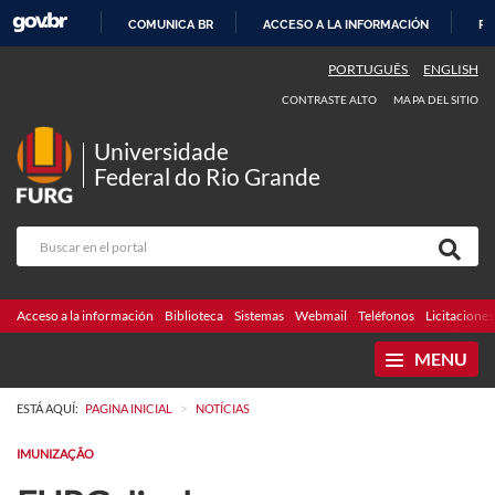
COMUNICA BR
ACCESO A LA INFORMACIÓN
PA
IR
PORTUGUÊS
ENGLISH
AL
CONTRASTE ALTO
MAPA DEL SITIO
CONTENIDO
Universidade
Federal do Rio Grande
Acceso a la información
Biblioteca
Sistemas
Webmail
Teléfonos
Licitaciones
MENU
>
ESTÁ AQUÍ:
PAGINA INICIAL
NOTÍCIAS
IMUNIZAÇÃO