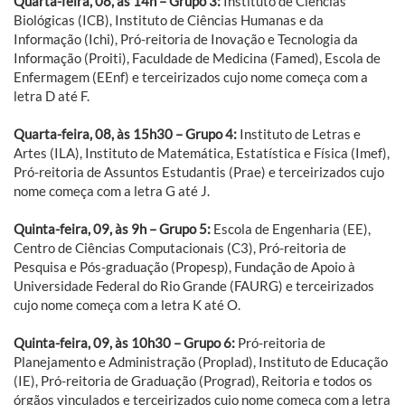
Quarta-feira, 08, às 14h – Grupo 3:
Instituto de Ciências
Biológicas (ICB), Instituto de Ciências Humanas e da
Informação (Ichi), Pró-reitoria de Inovação e Tecnologia da
Informação (Proiti), Faculdade de Medicina (Famed), Escola de
Enfermagem (EEnf) e terceirizados cujo nome começa com a
letra D até F.
Quarta-feira, 08, às 15h30 – Grupo 4:
Instituto de Letras e
Artes (ILA), Instituto de Matemática, Estatística e Física (Imef),
Pró-reitoria de Assuntos Estudantis (Prae) e terceirizados cujo
nome começa com a letra G até J.
Quinta-feira, 09, às 9h – Grupo 5:
Escola de Engenharia (EE),
Centro de Ciências Computacionais (C3), Pró-reitoria de
Pesquisa e Pós-graduação (Propesp), Fundação de Apoio à
Universidade Federal do Rio Grande (FAURG) e terceirizados
cujo nome começa com a letra K até O.
Quinta-feira, 09, às 10h30 – Grupo 6:
Pró-reitoria de
Planejamento e Administração (Proplad), Instituto de Educação
(IE), Pró-reitoria de Graduação (Prograd), Reitoria e todos os
órgãos vinculados e terceirizados cujo nome começa com a letra