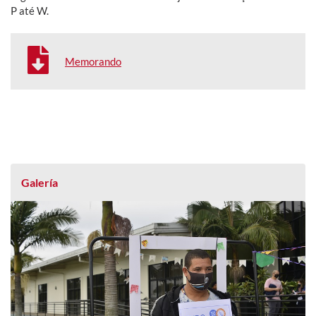
P até W.
Memorando
Galería