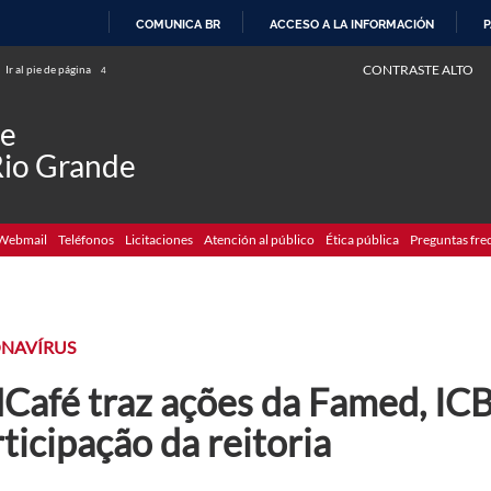
COMUNICA BR
ACCESO A LA INFORMACIÓN
P
IR
CONTRASTE ALTO
Ir al pie de página
4
AL
CONTENIDO
de
Rio Grande
Webmail
Teléfonos
Licitaciones
Atención al público
Ética pública
Preguntas fre
NAVÍRUS
Café traz ações da Famed, ICB
ticipação da reitoria