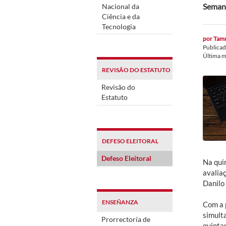
Semana
Nacional da
Ciência e da
Tecnologia
por
Tamm
Publica
Última m
REVISÃO DO ESTATUTO
Revisão do
Estatuto
DEFESO ELEITORAL
Defeso Eleitoral
Na quin
avaliaç
Danilo 
ENSEÑANZA
Com a 
simult
Prorrectoría de
quinta