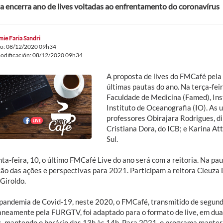
 encerra ano de lives voltadas ao enfrentamento do coronavírus
ie Faria Sandri
do: 08/12/2020 09h34
odificación: 08/12/2020 09h34
A proposta de lives do FMCafé pela
últimas pautas do ano. Na terça-fei
Faculdade de Medicina (Famed), Inst
Instituto de Oceanografia (IO). As
professores Obirajara Rodrigues, d
Cristiana Dora, do ICB; e Karina At
Sul.
ta-feira, 10, o último FMCafé Live do ano será com a reitoria. Na pa
ão das ações e perspectivas para 2021. Participam a reitora Cleuza Di
Giroldo.
pandemia de Covid-19, neste 2020, o FMCafé, transmitido de segun
aneamente pela FURGTV, foi adaptado para o formato de live, em duas
s, mantendo o horário das 13h às 14h. Para 2021, o programa manterá