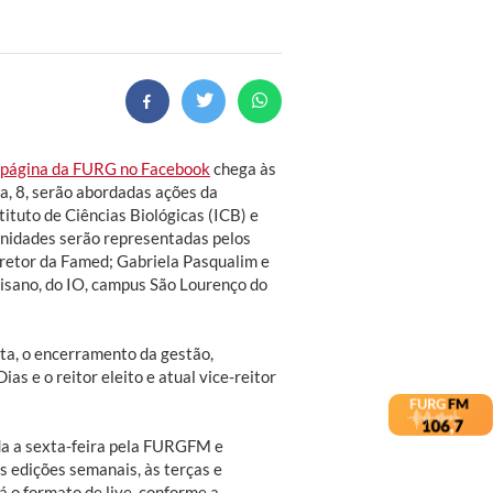
página da FURG no Facebook
chega às
ra, 8, serão abordadas ações da
ituto de Ciências Biológicas (ICB) e
 unidades serão representadas pelos
iretor da Famed; Gabriela Pasqualim e
tisano, do IO, campus São Lourenço do
uta, o encerramento da gestão,
as e o reitor eleito e atual vice-reitor
da a sexta-feira pela FURGFM e
 edições semanais, às terças e
 o formato de live, conforme a