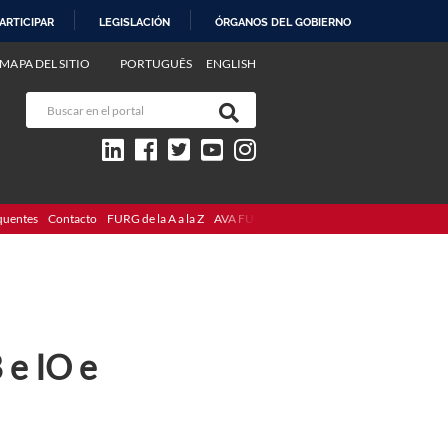
ARTICIPAR
LEGISLACIÓN
ÓRGANOS DEL GOBIERNO
MAPA DEL SITIO
PORTUGUÊS
ENGLISH
quentes
Contacto
FURG de la A a la Z
AVA FURG
 e IO e