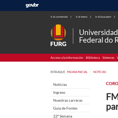
Ir al contenido
Ir al menú
Ir al buscador
1
2
3
Universida
Federal do 
Acceso a la información
Biblioteca
Sistemas
>
ESTÁ AQUÍ:
PAGINA INICIAL
NOTÍCIAS
CORO
Noticias
Ingreso
FM
Nuestras carreras
par
Guia de Fontes
22ª Semana