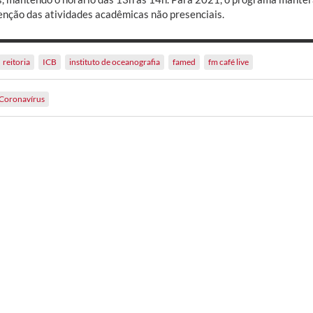
nção das atividades acadêmicas não presenciais.
reitoria
ICB
instituto de oceanografia
famed
fm café live
Coronavírus