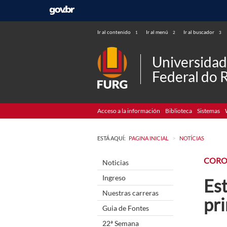
Ir al contenido
Ir al menú
Ir al buscador
1
2
3
Universida
Federal do 
Acceso a la información
Biblioteca
Sistemas
>
ESTÁ AQUÍ:
PAGINA INICIAL
NOTÍCIAS
CORO
Noticias
Ingreso
Es
Nuestras carreras
pri
Guia de Fontes
22ª Semana