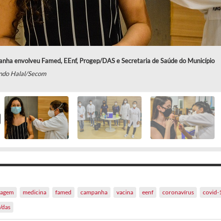
nha envolveu Famed, EEnf, Progep/DAS e Secretaria de Saúde do Município
ndo Halal/Secom
magem
medicina
famed
campanha
vacina
eenf
coronavírus
covid-
/das