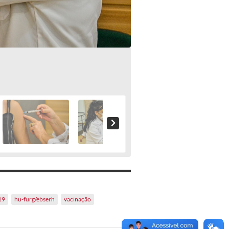
19
hu-furg/ebserh
vacinação