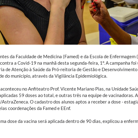
ntes da Faculdade de Medicina (Famed) e da Escola de Enfermagem (
 contra a Covid-19 na manhã desta segunda-feira, 1º. A campanha foi
ria de Atenção à Saúde da Pró-reitoria de Gestão e Desenvolvimento
e do município, através da Vigilância Epidemiológica.
 aconteceu no Anfiteatro Prof. Vicente Mariano Pias, na Unidade Sa
plicadas 59 doses ao total, e outras três na equipe de vacinadoras. A
/AstraZeneca. O cadastro dos alunos aptos a receber a dose - estagiá
pelas coordenações da Famed e EEnf.
ima dose da vacina será aplicada dentro de 90 dias, explicou a enfe