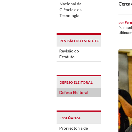
Cerca 
Nacional da
Ciência e da
Tecnologia
por
Fern
Publica
Última m
REVISÃO DO ESTATUTO
Revisão do
Estatuto
DEFESO ELEITORAL
Defeso Eleitoral
ENSEÑANZA
Prorrectoría de