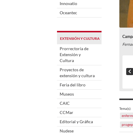
Innovatio
Oceantec
Campa
EXTENSIÓN Y CULTURA
Ferna
Prorrectoría de
Extensión y
Cultura
Proyectos de
extensión y cultura
Feria del libro
Museos
CAIC
Tema(s):
CCMar
enfer
Editorial y Gráfica
progep
Nudese