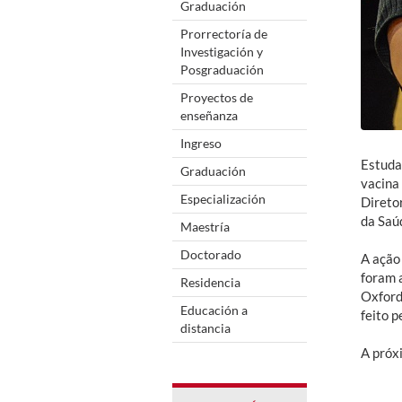
Graduación
Prorrectoría de
Investigación y
Posgraduación
Proyectos de
enseñanza
Ingreso
Estuda
Graduación
vacina
Especialización
Direto
da Saúd
Maestría
Doctorado
A ação
foram a
Residencia
Oxford
Educación a
feito 
distancia
A próx