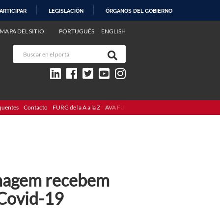
ARTICIPAR
LEGISLACIÓN
ÓRGANOS DEL GOBIERNO
MAPA DEL SITIO
PORTUGUÊS
ENGLISH
quentes
Contacto
FURG de la A a la Z
AVA FURG
rmagem recebem
 Covid-19