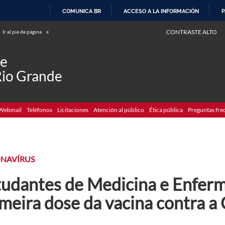
COMUNICA BR
ACCESO A LA INFORMACIÓN
P
IR
CONTRASTE ALTO
Ir al pie de página
4
AL
CONTENIDO
de
Rio Grande
Webmail
Teléfonos
Licitaciones
Atención al público
Ética pública
Preguntas fre
NAVÍRUS
tudantes de Medicina e Enfe
meira dose da vacina contra a